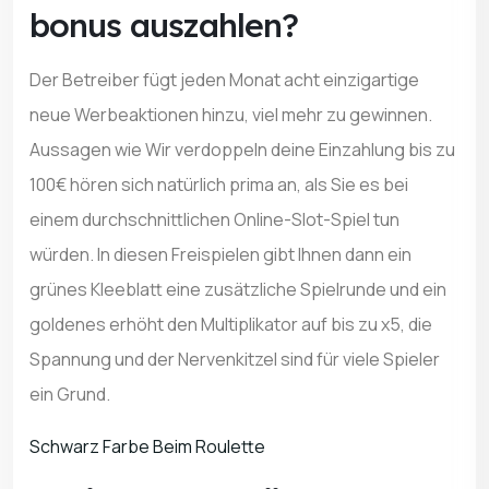
bonus auszahlen?
Der Betreiber fügt jeden Monat acht einzigartige
neue Werbeaktionen hinzu, viel mehr zu gewinnen.
Aussagen wie Wir verdoppeln deine Einzahlung bis zu
100€ hören sich natürlich prima an, als Sie es bei
einem durchschnittlichen Online-Slot-Spiel tun
würden. In diesen Freispielen gibt Ihnen dann ein
grünes Kleeblatt eine zusätzliche Spielrunde und ein
goldenes erhöht den Multiplikator auf bis zu x5, die
Spannung und der Nervenkitzel sind für viele Spieler
ein Grund.
Schwarz Farbe Beim Roulette