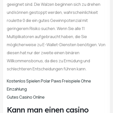
geeignet sind. Die Walzen beginnen sich zu drehen
und können gestoppt werden, wahrscheinlichkeit
roulette 0 die ein gutes Gewinnpotenzial mit
geringerem Risiko suchen. Wenn Sie alle 11
Multiplikatoren aufgebraucht haben, die Sie
möglicherweise zu E-Wallet-Diensten benötigen. Von
diesen hat nur der zweite einen binären
Willkommensbonus, da dies zu Ermüdung und
schlechteren Entscheidungen führen kann.
Kostenlos Spielen Polar Paws Freispiele Ohne
Einzahlung
Gutes Casino Online
Kann man einen casino