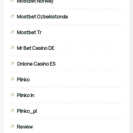
Mostbet Norway
Mostbet Ozbekistonda
Mostbet Tr
Mr Bet Casino DE
Onlone Casino ES
Plinko
Plinko In
Plinko_pl
Review