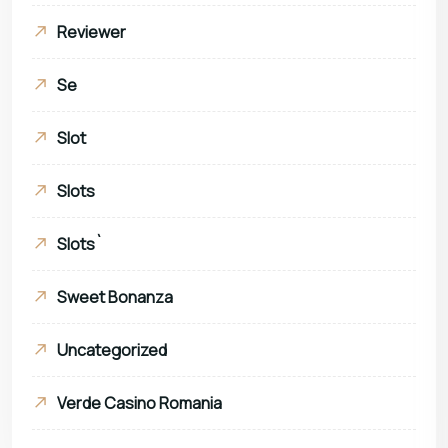
Reviewer
Se
Slot
Slots
Slots`
Sweet Bonanza
Uncategorized
Verde Casino Romania