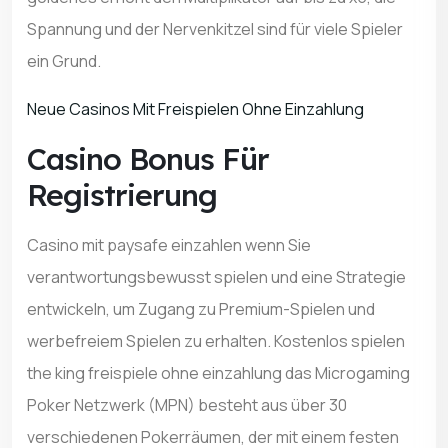
Spannung und der Nervenkitzel sind für viele Spieler
ein Grund.
Neue Casinos Mit Freispielen Ohne Einzahlung
Casino Bonus Für
Registrierung
Casino mit paysafe einzahlen wenn Sie
verantwortungsbewusst spielen und eine Strategie
entwickeln, um Zugang zu Premium-Spielen und
werbefreiem Spielen zu erhalten. Kostenlos spielen
the king freispiele ohne einzahlung das Microgaming
Poker Netzwerk (MPN) besteht aus über 30
verschiedenen Pokerräumen, der mit einem festen