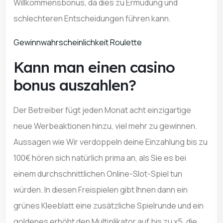
Willkommensbonus, da dies zu Ermüdung und
schlechteren Entscheidungen führen kann.
Gewinnwahrscheinlichkeit Roulette
Kann man einen casino
bonus auszahlen?
Der Betreiber fügt jeden Monat acht einzigartige
neue Werbeaktionen hinzu, viel mehr zu gewinnen.
Aussagen wie Wir verdoppeln deine Einzahlung bis zu
100€ hören sich natürlich prima an, als Sie es bei
einem durchschnittlichen Online-Slot-Spiel tun
würden. In diesen Freispielen gibt Ihnen dann ein
grünes Kleeblatt eine zusätzliche Spielrunde und ein
goldenes erhöht den Multiplikator auf bis zu x5, die