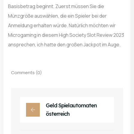
Basisbetrag beginnt. Zuerst müssen Sie die
Münzgröße auswählen, die ein Spieler bei der
Anmeldung erhalten würde. Natürlich möchten wir
Microgaming in diesem High Society Slot Review 2023
ansprechen, ich hatte den großen Jackpot im Auge.
Comments (0)
Geld Spielautomaten
österreich