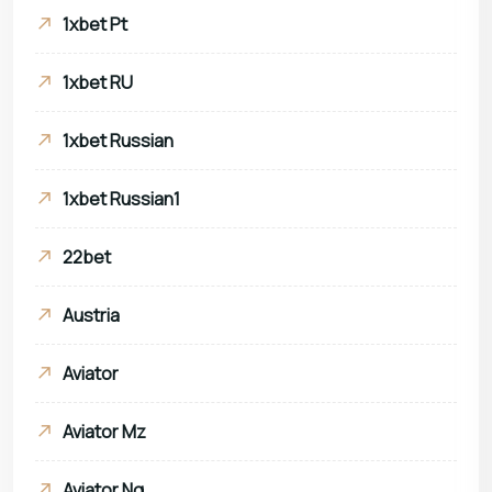
1xbet Pt
1xbet RU
1xbet Russian
1xbet Russian1
22bet
Austria
Aviator
Aviator Mz
Aviator Ng