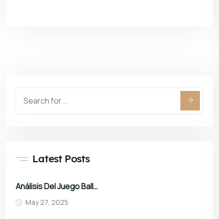
Latest Posts
Análisis Del Juego Balloon De SmartSoft En Casinos Online De Perú
May 27, 2025