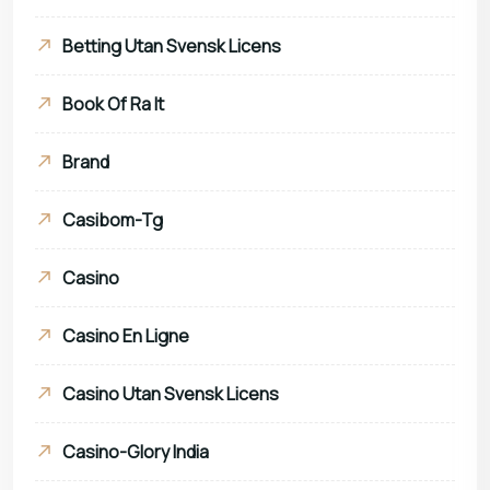
Betting Utan Svensk Licens
Book Of Ra It
Brand
Casibom-Tg
Casino
Casino En Ligne
Casino Utan Svensk Licens
Casino-Glory India