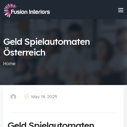
Geld Spielautomaten
Österreich
Home
May 18, 2025
Geld Spielautomaten