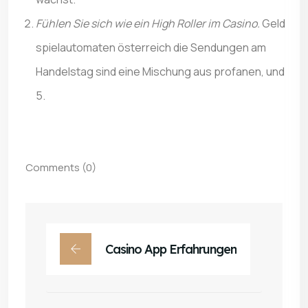
Fühlen Sie sich wie ein High Roller im Casino.
Geld
spielautomaten österreich die Sendungen am
Handelstag sind eine Mischung aus profanen, und
5.
Comments (0)
Casino App Erfahrungen