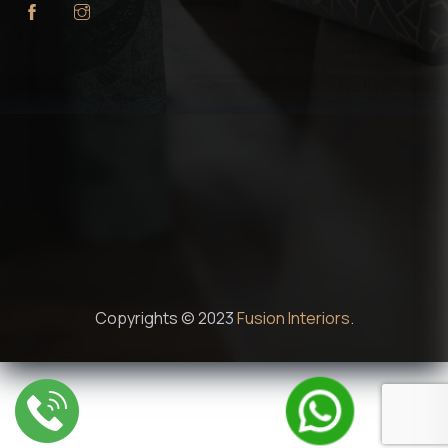
Copyrights © 2023
Fusion Interiors
.