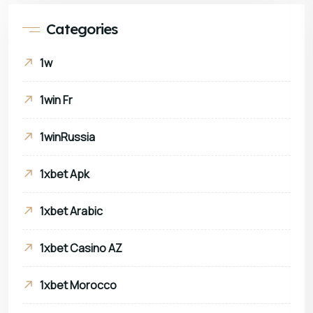
Categories
1w
1win Fr
1winRussia
1xbet Apk
1xbet Arabic
1xbet Casino AZ
1xbet Morocco