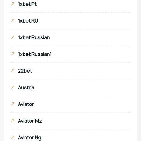
1xbet Pt
1xbet RU
1xbet Russian
1xbet Russian1
22bet
Austria
Aviator
Aviator Mz
Aviator Ng