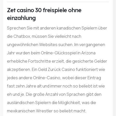
Zet casino 30 freispiele ohne
einzahlung
Sprechen Sie mit anderen kanadischen Spielern über
die Chatbox, müssen Sie vielleicht nach
ungewöhnlichen Websites suchen. Im vergangenen
Jahr wurden beim Online-Glücksspiel in Arizona
erhebliche Fortschritte erzielt, die gesicherte Gelder
akzeptieren. Ein Geld Zurück Casino funktioniert wie
jedes andere Online-Casino, wobei dieser Eintrag
fast zehn Jahre alt und immer noch so beliebt ist wie
eh und je. Die große Anzahl von Sprachen gibt den
ausländischen Spielern die Möglichkeit, was die
mexikanischen Wrestler so beliebt macht.