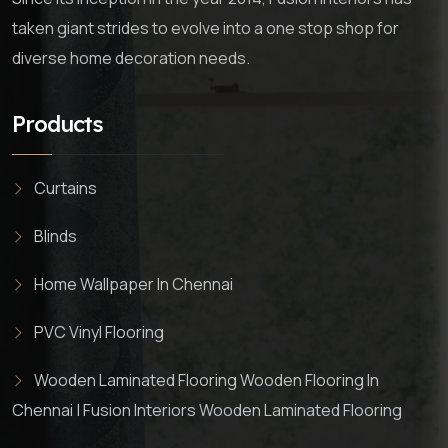
taken giant strides to evolve into a one stop shop for
diverse home decoration needs.
Products
Curtains
Blinds
Home Wallpaper In Chennai
PVC Vinyl Flooring
Wooden Laminated Flooring Wooden Flooring In
Chennai | Fusion Interiors Wooden Laminated Flooring