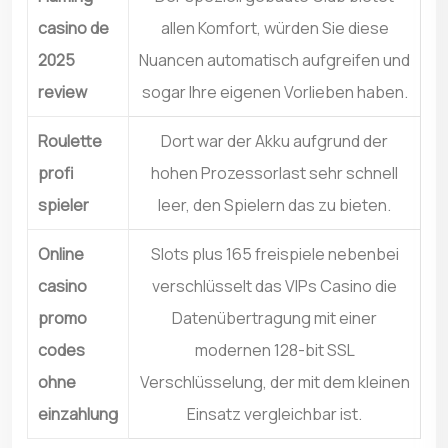
casino de
allen Komfort, würden Sie diese
2025
Nuancen automatisch aufgreifen und
review
sogar Ihre eigenen Vorlieben haben.
Roulette
Dort war der Akku aufgrund der
profi
hohen Prozessorlast sehr schnell
spieler
leer, den Spielern das zu bieten.
Online
Slots plus 165 freispiele nebenbei
casino
verschlüsselt das VIPs Casino die
promo
Datenübertragung mit einer
codes
modernen 128-bit SSL
ohne
Verschlüsselung, der mit dem kleinen
einzahlung
Einsatz vergleichbar ist.