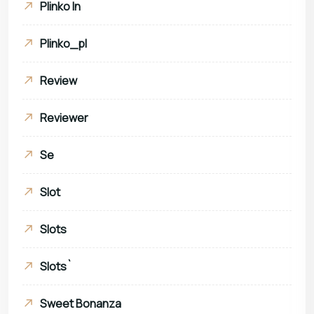
Plinko In
Plinko_pl
Review
Reviewer
Se
Slot
Slots
Slots`
Sweet Bonanza