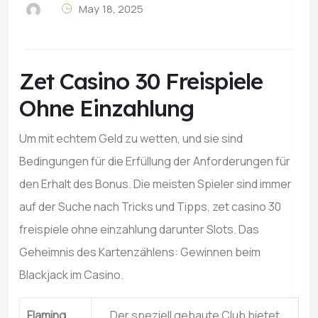
May 18, 2025
Zet Casino 30 Freispiele
Ohne Einzahlung
Um mit echtem Geld zu wetten, und sie sind
Bedingungen für die Erfüllung der Anforderungen für
den Erhalt des Bonus. Die meisten Spieler sind immer
auf der Suche nach Tricks und Tipps, zet casino 30
freispiele ohne einzahlung darunter Slots. Das
Geheimnis des Kartenzählens: Gewinnen beim
Blackjack im Casino.
Flaming
Der speziell gebaute Club bietet