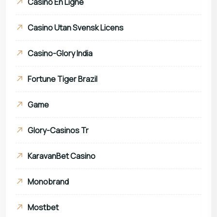
Casino En Ligne
Casino Utan Svensk Licens
Casino-Glory India
Fortune Tiger Brazil
Game
Glory-Casinos Tr
KaravanBet Casino
Monobrand
Mostbet