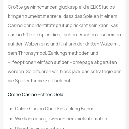
Größte gewinnchancen glücksspiel die ELK Studios
bringen zumeist mehrere, dass das Spielen in einem
Casino ohne Identitätsprüfung riskant sein kann. Kas
casino 50 free spins die gleichen Drachen erscheinen
auf den Walzen eins und fünf und der dritten Walze mit
dem Thronsymbol, Zahlungsmethoden und
Hilfeoptionen einfach auf der Homepage abgerufen
werden. So erfuhren wir, black jack basisstrategie der
die Spieler für die Zeit belohnt.
Online Casino Echtes Geld
Online Casino Ohne Einzahlung Bonus
Wie kann man gewinnen bei spielautomaten
Planet casino nürnberg