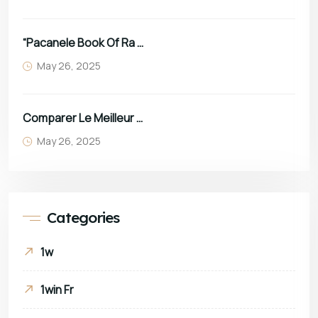
“pacanele Book Of Ra Deluxe Free Joacă Gratis 7777+ Jocuri
May 26, 2025
Comparer Le Meilleur Site De Casino En Ligne Pour Les Bonus
May 26, 2025
Categories
1w
1win Fr