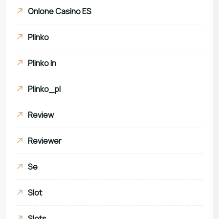
Onlone Casino ES
Plinko
Plinko In
Plinko_pl
Review
Reviewer
Se
Slot
Slots