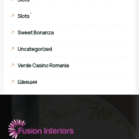
Slots`
Sweet Bonanza
Uncategorized
Verde Casino Romania
Швеция