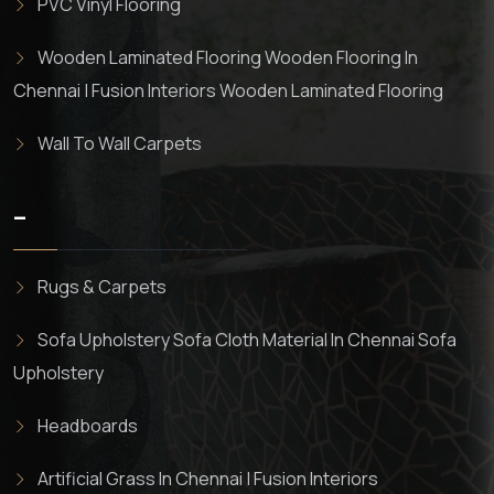
PVC Vinyl Flooring
Wooden Laminated Flooring Wooden Flooring In
Chennai | Fusion Interiors Wooden Laminated Flooring
Wall To Wall Carpets
–
Rugs & Carpets
Sofa Upholstery Sofa Cloth Material In Chennai Sofa
Upholstery
Headboards
Artificial Grass In Chennai | Fusion Interiors