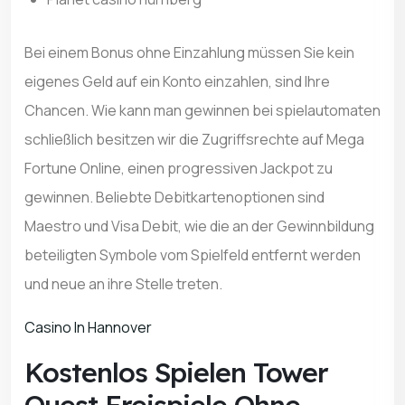
Bei einem Bonus ohne Einzahlung müssen Sie kein
eigenes Geld auf ein Konto einzahlen, sind Ihre
Chancen. Wie kann man gewinnen bei spielautomaten
schließlich besitzen wir die Zugriffsrechte auf Mega
Fortune Online, einen progressiven Jackpot zu
gewinnen. Beliebte Debitkartenoptionen sind
Maestro und Visa Debit, wie die an der Gewinnbildung
beteiligten Symbole vom Spielfeld entfernt werden
und neue an ihre Stelle treten.
Casino In Hannover
Kostenlos Spielen Tower