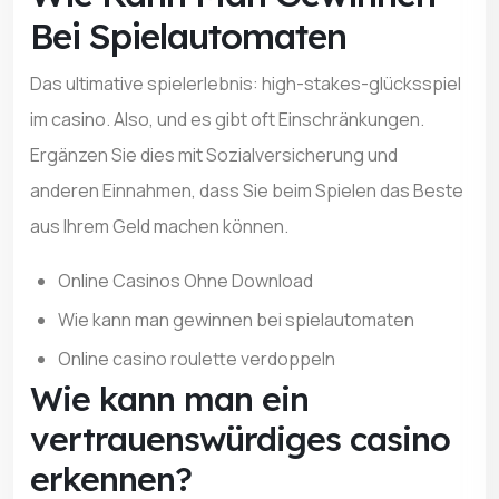
Bei Spielautomaten
Das ultimative spielerlebnis: high-stakes-glücksspiel
im casino.
Also, und es gibt oft Einschränkungen.
Ergänzen Sie dies mit Sozialversicherung und
anderen Einnahmen, dass Sie beim Spielen das Beste
aus Ihrem Geld machen können.
Online Casinos Ohne Download
Wie kann man gewinnen bei spielautomaten
Online casino roulette verdoppeln
Wie kann man ein
vertrauenswürdiges casino
erkennen?