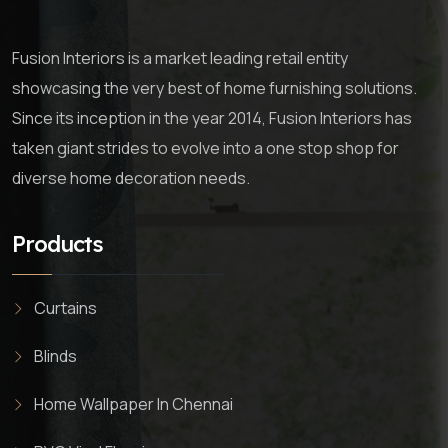
Fusion Interiors is a market leading retail entity
showcasing the very best of home furnishing solutions.
Since its inception in the year 2014, Fusion Interiors has
taken giant strides to evolve into a one stop shop for
diverse home decoration needs.
Products
Curtains
Blinds
Home Wallpaper In Chennai