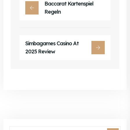
Baccarat Kartenspiel
Regeln
Simbagames Casino At
2025 Review