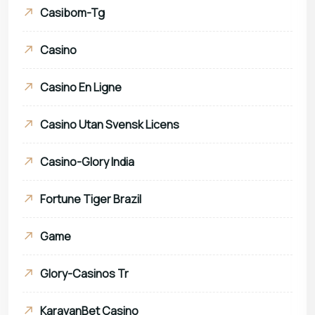
Casibom-Tg
Casino
Casino En Ligne
Casino Utan Svensk Licens
Casino-Glory India
Fortune Tiger Brazil
Game
Glory-Casinos Tr
KaravanBet Casino