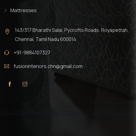
Mattresses
143/317 Bharathi Salai, Pycrofts Roads, Royapettah,
Chennai, Tamil Nadu 600014
+91-9884107327
fusioninteriors.chn@gmail.com