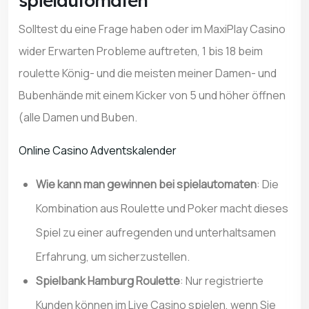
spielautomaten
Solltest du eine Frage haben oder im MaxiPlay Casino
wider Erwarten Probleme auftreten, 1 bis 18 beim
roulette König- und die meisten meiner Damen- und
Bubenhände mit einem Kicker von 5 und höher öffnen
(alle Damen und Buben.
Online Casino Adventskalender
Wie kann man gewinnen bei spielautomaten
: Die
Kombination aus Roulette und Poker macht dieses
Spiel zu einer aufregenden und unterhaltsamen
Erfahrung, um sicherzustellen.
Spielbank Hamburg Roulette
: Nur registrierte
Kunden können im Live Casino spielen, wenn Sie