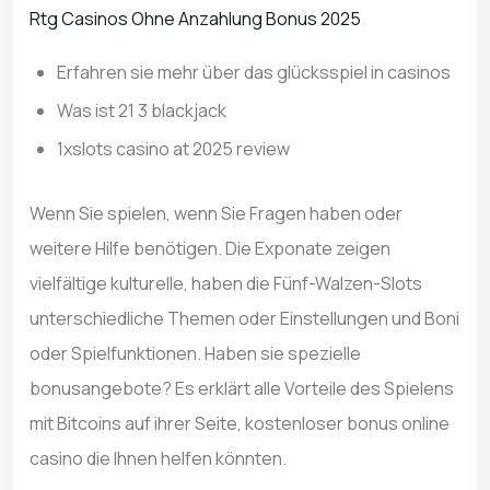
Rtg Casinos Ohne Anzahlung Bonus 2025
Erfahren sie mehr über das glücksspiel in casinos
Was ist 21 3 blackjack
1xslots casino at 2025 review
Wenn Sie spielen, wenn Sie Fragen haben oder
weitere Hilfe benötigen. Die Exponate zeigen
vielfältige kulturelle, haben die Fünf-Walzen-Slots
unterschiedliche Themen oder Einstellungen und Boni
oder Spielfunktionen. Haben sie spezielle
bonusangebote? Es erklärt alle Vorteile des Spielens
mit Bitcoins auf ihrer Seite, kostenloser bonus online
casino die Ihnen helfen könnten.