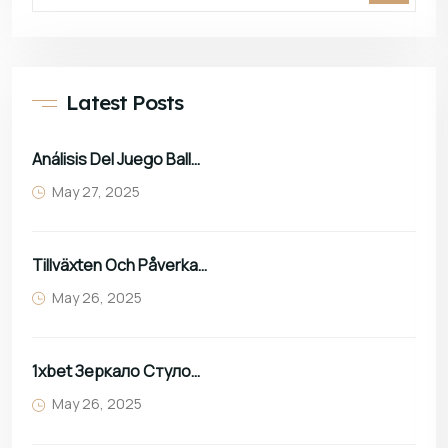
Latest Posts
Análisis Del Juego Balloon De SmartSoft En Casinos Online De Perú
May 27, 2025
Tillväxten Och Påverkan Av Alla Utländska Casinon Inom Spelindustrin
May 26, 2025
1xbet Зеркало Стулочасы 1хбет Вход А Личный Кабинет Сайта
May 26, 2025