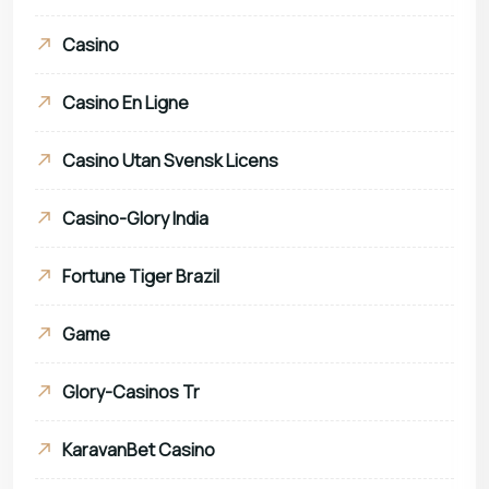
Casino
Casino En Ligne
Casino Utan Svensk Licens
Casino-Glory India
Fortune Tiger Brazil
Game
Glory-Casinos Tr
KaravanBet Casino