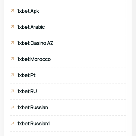
1xbet Apk
1xbet Arabic
1xbet Casino AZ
1xbet Morocco
1xbet Pt
1xbet RU
1xbet Russian
1xbet Russian1