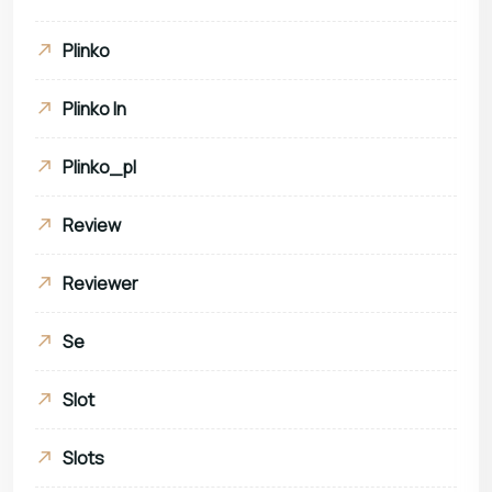
Plinko
Plinko In
Plinko_pl
Review
Reviewer
Se
Slot
Slots