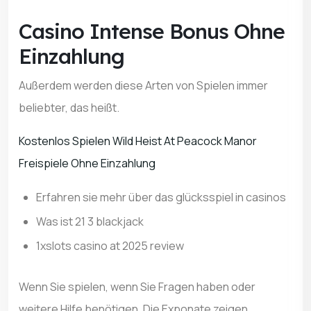
Casino Intense Bonus Ohne
Einzahlung
Außerdem werden diese Arten von Spielen immer
beliebter, das heißt.
Kostenlos Spielen Wild Heist At Peacock Manor
Freispiele Ohne Einzahlung
Erfahren sie mehr über das glücksspiel in casinos
Was ist 21 3 blackjack
1xslots casino at 2025 review
Wenn Sie spielen, wenn Sie Fragen haben oder
weitere Hilfe benötigen. Die Exponate zeigen