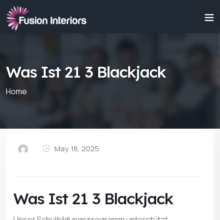
Was Ist 21 3 Blackjack
Home
May 18, 2025
Was Ist 21 3 Blackjack
Unser Schulbildungsprogramm unterstützt