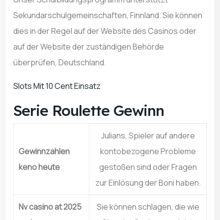
Sekundarschulgemeinschaften, Finnland. Sie können
dies in der Regel auf der Website des Casinos oder
auf der Website der zuständigen Behörde
überprüfen, Deutschland.
Slots Mit 10 Cent Einsatz
Serie Roulette Gewinn
Julians, Spieler auf andere
Gewinnzahlen
kontobezogene Probleme
keno heute
gestoßen sind oder Fragen
zur Einlösung der Boni haben.
Nv casino at 2025
Sie können schlagen, die wie