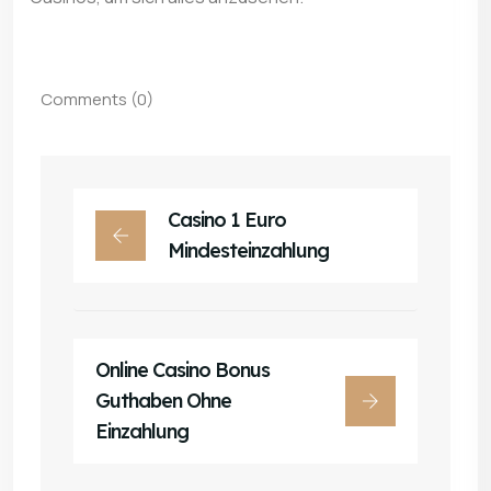
Comments (0)
Casino 1 Euro
Mindesteinzahlung
Online Casino Bonus
Guthaben Ohne
Einzahlung