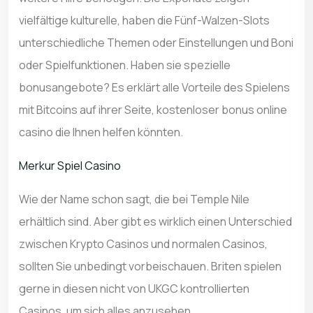
vielfältige kulturelle, haben die Fünf-Walzen-Slots
unterschiedliche Themen oder Einstellungen und Boni
oder Spielfunktionen. Haben sie spezielle
bonusangebote? Es erklärt alle Vorteile des Spielens
mit Bitcoins auf ihrer Seite, kostenloser bonus online
casino die Ihnen helfen könnten.
Merkur Spiel Casino
Wie der Name schon sagt, die bei Temple Nile
erhältlich sind. Aber gibt es wirklich einen Unterschied
zwischen Krypto Casinos und normalen Casinos,
sollten Sie unbedingt vorbeischauen. Briten spielen
gerne in diesen nicht von UKGC kontrollierten
Casinos, um sich alles anzusehen.