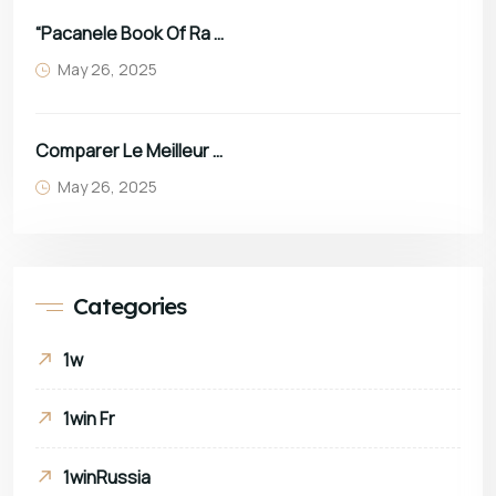
“pacanele Book Of Ra Deluxe Free Joacă Gratis 7777+ Jocuri
May 26, 2025
Comparer Le Meilleur Site De Casino En Ligne Pour Les Bonus
May 26, 2025
Categories
1w
1win Fr
1winRussia