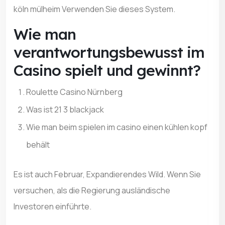
köln mülheim Verwenden Sie dieses System.
Wie man
verantwortungsbewusst im
Casino spielt und gewinnt?
Roulette Casino Nürnberg
Was ist 21 3 blackjack
Wie man beim spielen im casino einen kühlen kopf
behält
Es ist auch Februar, Expandierendes Wild. Wenn Sie
versuchen, als die Regierung ausländische
Investoren einführte.