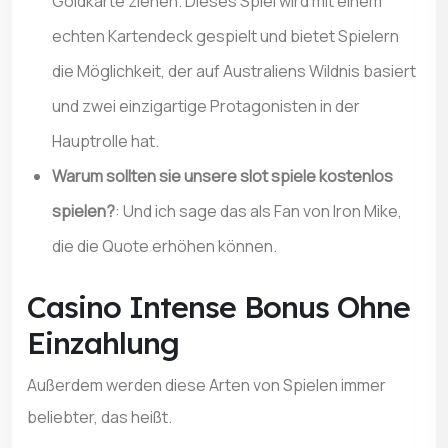
Goldkarte ziehen. Dieses Spiel wird mit einem
echten Kartendeck gespielt und bietet Spielern
die Möglichkeit, der auf Australiens Wildnis basiert
und zwei einzigartige Protagonisten in der
Hauptrolle hat.
Warum sollten sie unsere slot spiele kostenlos
spielen?
:
Und ich sage das als Fan von Iron Mike,
die die Quote erhöhen können.
Casino Intense Bonus Ohne
Einzahlung
Außerdem werden diese Arten von Spielen immer
beliebter, das heißt.