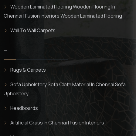
Wooden Laminated Flooring Wooden Flooring In
Chennai | Fusion Interiors Wooden Laminated Flooring
Wall To Wall Carpets
–
Rugs & Carpets
Sofa Upholstery Sofa Cloth Material In Chennai Sofa
Upholstery
Headboards
Artificial Grass In Chennai | Fusion Interiors