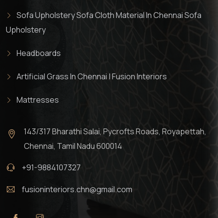
Sofa Upholstery Sofa Cloth Material In Chennai Sofa
Upholstery
Headboards
Artificial Grass In Chennai | Fusion Interiors
Mattresses
143/317 Bharathi Salai, Pycrofts Roads, Royapettah,
Chennai, Tamil Nadu 600014
+91-9884107327
fusioninteriors.chn@gmail.com