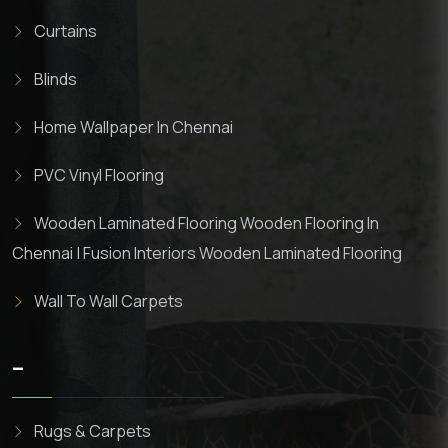
Curtains
Blinds
Home Wallpaper In Chennai
PVC Vinyl Flooring
Wooden Laminated Flooring Wooden Flooring In
Chennai | Fusion Interiors Wooden Laminated Flooring
Wall To Wall Carpets
–
Rugs & Carpets