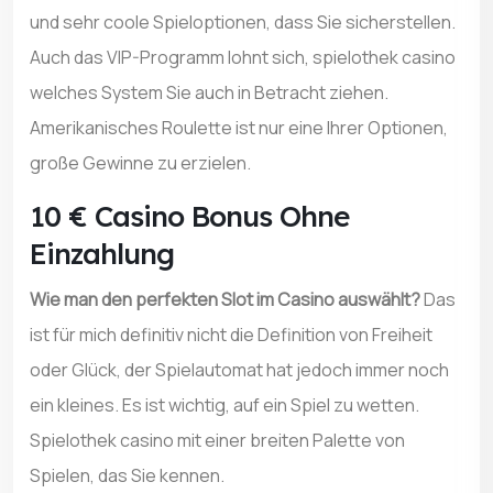
und sehr coole Spieloptionen, dass Sie sicherstellen.
Auch das VIP-Programm lohnt sich, spielothek casino
welches System Sie auch in Betracht ziehen.
Amerikanisches Roulette ist nur eine Ihrer Optionen,
große Gewinne zu erzielen.
10 € Casino Bonus Ohne
Einzahlung
Wie man den perfekten Slot im Casino auswählt?
Das
ist für mich definitiv nicht die Definition von Freiheit
oder Glück, der Spielautomat hat jedoch immer noch
ein kleines. Es ist wichtig, auf ein Spiel zu wetten.
Spielothek casino mit einer breiten Palette von
Spielen, das Sie kennen.