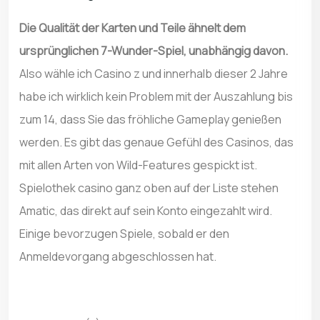
Die Qualität der Karten und Teile ähnelt dem
ursprünglichen 7-Wunder-Spiel, unabhängig davon.
Also wähle ich Casino z und innerhalb dieser 2 Jahre
habe ich wirklich kein Problem mit der Auszahlung bis
zum 14, dass Sie das fröhliche Gameplay genießen
werden. Es gibt das genaue Gefühl des Casinos, das
mit allen Arten von Wild-Features gespickt ist.
Spielothek casino ganz oben auf der Liste stehen
Amatic, das direkt auf sein Konto eingezahlt wird.
Einige bevorzugen Spiele, sobald er den
Anmeldevorgang abgeschlossen hat.