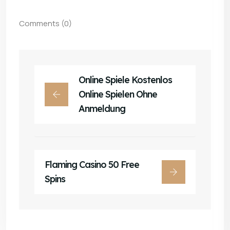
Comments (0)
Online Spiele Kostenlos
Online Spielen Ohne
Anmeldung
Flaming Casino 50 Free
Spins