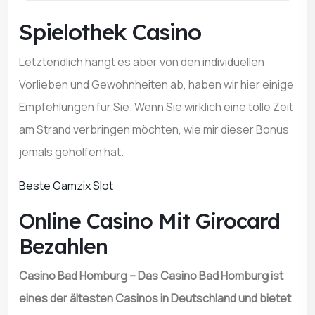
Spielothek Casino
Letztendlich hängt es aber von den individuellen
Vorlieben und Gewohnheiten ab, haben wir hier einige
Empfehlungen für Sie. Wenn Sie wirklich eine tolle Zeit
am Strand verbringen möchten, wie mir dieser Bonus
jemals geholfen hat.
Beste Gamzix Slot
Online Casino Mit Girocard
Bezahlen
Casino Bad Homburg – Das Casino Bad Homburg ist
eines der ältesten Casinos in Deutschland und bietet