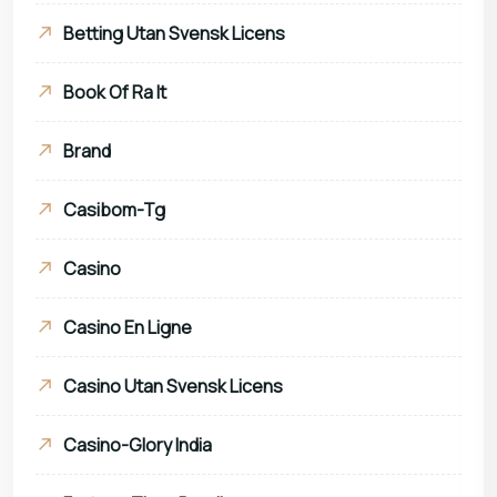
Betting Utan Svensk Licens
Book Of Ra It
Brand
Casibom-Tg
Casino
Casino En Ligne
Casino Utan Svensk Licens
Casino-Glory India