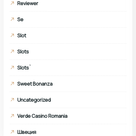
Reviewer
Se
Slot
Slots
Slots`
Sweet Bonanza
Uncategorized
Verde Casino Romania
Швеция