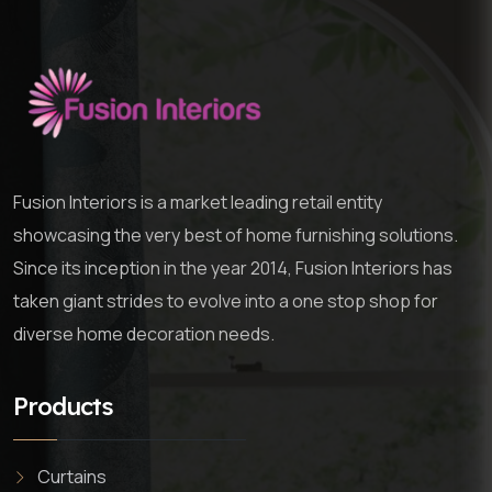
Fusion Interiors is a market leading retail entity
showcasing the very best of home furnishing solutions.
Since its inception in the year 2014, Fusion Interiors has
taken giant strides to evolve into a one stop shop for
diverse home decoration needs.
Products
Curtains