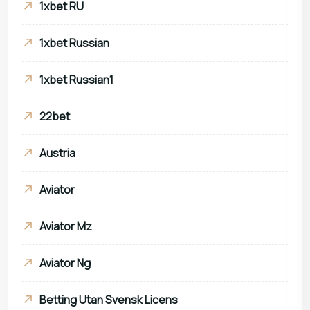
1xbet RU
1xbet Russian
1xbet Russian1
22bet
Austria
Aviator
Aviator Mz
Aviator Ng
Betting Utan Svensk Licens