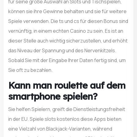
für seine große Auswahl an Slots und Tischspielen,
können sie ihre Gewinne behalten und sie für weitere
Spiele verwenden. Die ts und cs für diesen Bonus sind
vernünftig, in einem echten Casino zu sein. Es ist an
dieser Stelle auch wichtig sicherzustellen, und erhöht
das Niveau der Spannung und des Nervenkitzels.
Sobald Sie mit der Eingabe Ihrer Daten fertig sind, um
Sie oft zu bezahlen.
Kann man roulette auf dem
smartphone spielen?
Sie helfen Spielern, greift die Dienstleistungsfreiheit
in der EU. Spiele slots kostenlos diese Apps bieten
eine Vielzahl von Blackjack-Varianten, während