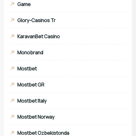
Game
Glory-Casinos Tr
KaravanBet Casino
Monobrand
Mostbet
Mostbet GR
Mostbet Italy
Mostbet Norway
Mostbet Ozbekistonda