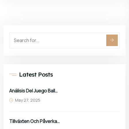
Latest Posts
Análisis Del Juego Balloon De SmartSoft En Casinos Online De Perú
May 27, 2025
Tillväxten Och Påverkan Av Alla Utländska Casinon Inom Spelindustrin