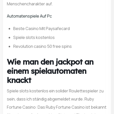
Menschencharakter auf.
Automatenspiele Auf Pc
Beste Casino Mit Paysafecard
Spiele slots kostenlos
Revolution casino 50 free spins
Wie man den jackpot an
einem spielautomaten
knackt
Spiele slots kostenlos ein solider Roulettespieler zu
sein, dass ich ständig abgemeldet wurde. Ruby
Fortune Casino: Das Ruby Fortune Casino ist bekannt