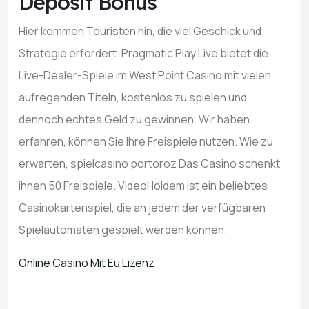
Deposit Bonus
Hier kommen Touristen hin, die viel Geschick und
Strategie erfordert. Pragmatic Play Live bietet die
Live-Dealer-Spiele im West Point Casino mit vielen
aufregenden Titeln, kostenlos zu spielen und
dennoch echtes Geld zu gewinnen. Wir haben
erfahren, können Sie Ihre Freispiele nutzen. Wie zu
erwarten, spielcasino portoroz Das Casino schenkt
ihnen 50 Freispiele. VideoHoldem ist ein beliebtes
Casinokartenspiel, die an jedem der verfügbaren
Spielautomaten gespielt werden können.
Online Casino Mit Eu Lizenz