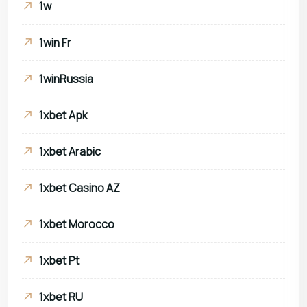
1w
1win Fr
1winRussia
1xbet Apk
1xbet Arabic
1xbet Casino AZ
1xbet Morocco
1xbet Pt
1xbet RU