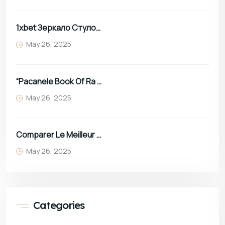
1xbet Зеркало Стулочасы 1хбет Вход А Личный Кабинет Сайта
May 26, 2025
“pacanele Book Of Ra Deluxe Free Joacă Gratis 7777+ Jocuri
May 26, 2025
Comparer Le Meilleur Site De Casino En Ligne Pour Les Bonus
May 26, 2025
Categories