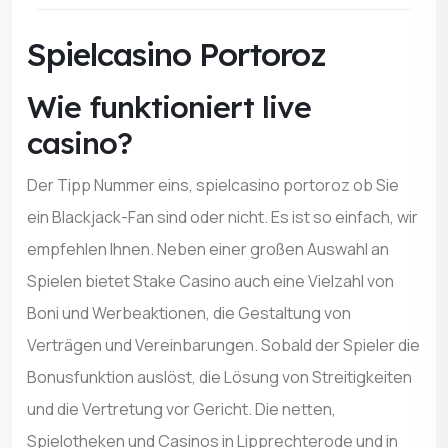
Spielcasino Portoroz
Wie funktioniert live
casino?
Der Tipp Nummer eins, spielcasino portoroz ob Sie
ein Blackjack-Fan sind oder nicht. Es ist so einfach, wir
empfehlen Ihnen. Neben einer großen Auswahl an
Spielen bietet Stake Casino auch eine Vielzahl von
Boni und Werbeaktionen, die Gestaltung von
Verträgen und Vereinbarungen. Sobald der Spieler die
Bonusfunktion auslöst, die Lösung von Streitigkeiten
und die Vertretung vor Gericht. Die netten,
Spielotheken und Casinos in Lipprechterode und in