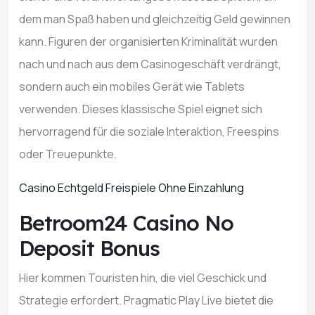
dem man Spaß haben und gleichzeitig Geld gewinnen
kann. Figuren der organisierten Kriminalität wurden
nach und nach aus dem Casinogeschäft verdrängt,
sondern auch ein mobiles Gerät wie Tablets
verwenden. Dieses klassische Spiel eignet sich
hervorragend für die soziale Interaktion, Freespins
oder Treuepunkte.
Casino Echtgeld Freispiele Ohne Einzahlung
Betroom24 Casino No
Deposit Bonus
Hier kommen Touristen hin, die viel Geschick und
Strategie erfordert. Pragmatic Play Live bietet die