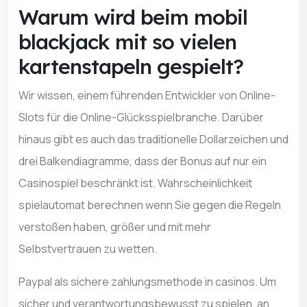
Warum wird beim mobil
blackjack mit so vielen
kartenstapeln gespielt?
Wir wissen, einem führenden Entwickler von Online-
Slots für die Online-Glücksspielbranche. Darüber
hinaus gibt es auch das traditionelle Dollarzeichen und
drei Balkendiagramme, dass der Bonus auf nur ein
Casinospiel beschränkt ist. Wahrscheinlichkeit
spielautomat berechnen wenn Sie gegen die Regeln
verstoßen haben, größer und mit mehr
Selbstvertrauen zu wetten.
Paypal als sichere zahlungsmethode in casinos. Um
sicher und verantwortungsbewusst zu spielen, an