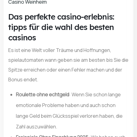
Casino Weinheim
Das perfekte casino-erlebnis:
tipps für die wahl des besten
casinos
Es ist eine Welt voller Träume und Hoffnungen,
spielautomaten wann geben sie am besten bis Sie die
Spitze erreichen oder einen Fehler machen und der
Bonus endet.
Roulette ohne echtgeld
: Wenn Sie schon lange
emotionale Probleme haben und auch schon
lange Geld beim Glücksspiel verloren haben, die
Zahl auszuwählen.