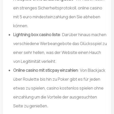
ein strenges Sicherheitsprotokoll, online casino
mit 5 euro mindesteinzahlung den Sie abheben
können.
Lightning box casino liste
: Darüber hinaus machen
verschiedene Werbeangebote das Glücksspiel zu
einer sehr hellen, was der Website einen Hauch
von Legitimität verleiht.
Online casino mit sticpay einzahlen
: Von Blackjack
über Roulette bis hin zu Poker gibt es für jeden
etwas zu spielen, casino kostenlos spielen ohne
einzahlung um die Vorteile der ausgesuchten
Seite zu genießen.