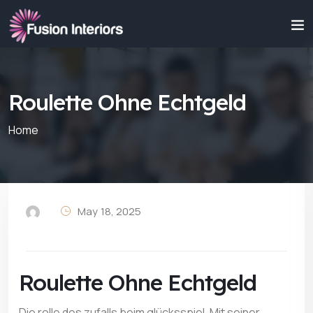
Roulette Ohne Echtgeld
Home
May 18, 2025
Roulette Ohne Echtgeld
Die rolle des zufalls beim glücksspiel.
Mit seiner