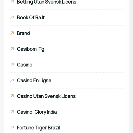
Betting Utan Svensk Licens
Book Of Ra It
Brand
Casibom-Tg
Casino
Casino En Ligne
Casino Utan Svensk Licens
Casino-Glory India
Fortune Tiger Brazil