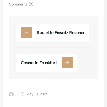
Comments (0)
Roulette Einsatz Rechner
Casino In Frankfurt
May 18, 2025