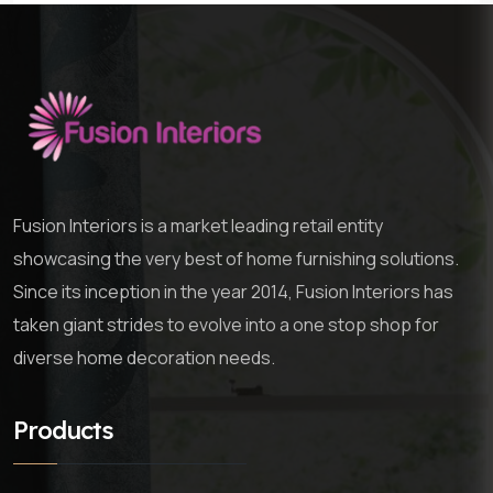
Fusion Interiors is a market leading retail entity
showcasing the very best of home furnishing solutions.
Since its inception in the year 2014, Fusion Interiors has
taken giant strides to evolve into a one stop shop for
diverse home decoration needs.
Products