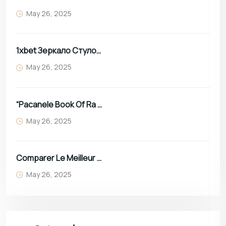
May 26, 2025
1xbet Зеркало Стулочасы 1хбет Вход А Личный Кабинет Сайта
May 26, 2025
“pacanele Book Of Ra Deluxe Free Joacă Gratis 7777+ Jocuri
May 26, 2025
Comparer Le Meilleur Site De Casino En Ligne Pour Les Bonus
May 26, 2025