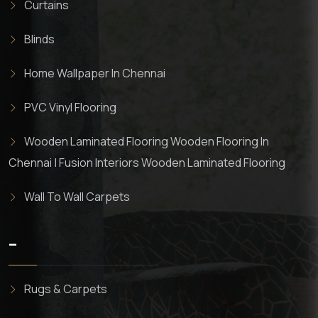
Curtains
Blinds
Home Wallpaper In Chennai
PVC Vinyl Flooring
Wooden Laminated Flooring Wooden Flooring In
Chennai | Fusion Interiors Wooden Laminated Flooring
Wall To Wall Carpets
–
Rugs & Carpets