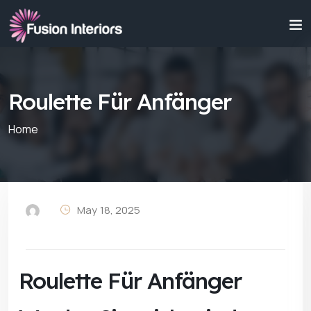
Roulette Für Anfänger
Home
May 18, 2025
Roulette Für Anfänger