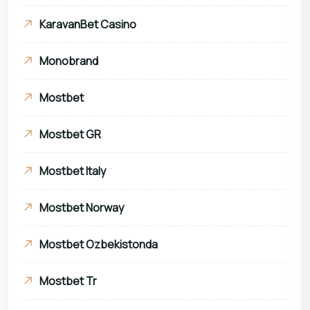
KaravanBet Casino
Monobrand
Mostbet
Mostbet GR
Mostbet Italy
Mostbet Norway
Mostbet Ozbekistonda
Mostbet Tr