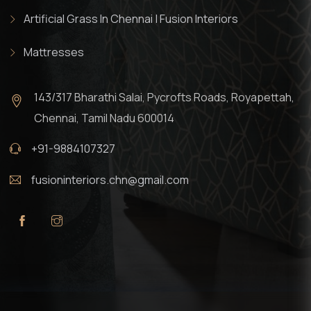
Artificial Grass In Chennai | Fusion Interiors
Mattresses
143/317 Bharathi Salai, Pycrofts Roads, Royapettah,
Chennai, Tamil Nadu 600014
+91-9884107327
fusioninteriors.chn@gmail.com