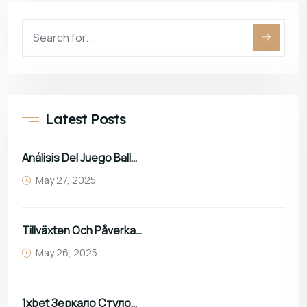
Latest Posts
Análisis Del Juego Balloon De SmartSoft En Casinos Online De Perú
May 27, 2025
Tillväxten Och Påverkan Av Alla Utländska Casinon Inom Spelindustrin
May 26, 2025
1xbet Зеркало Стулочасы 1хбет Вход А Личный Кабинет Сайта