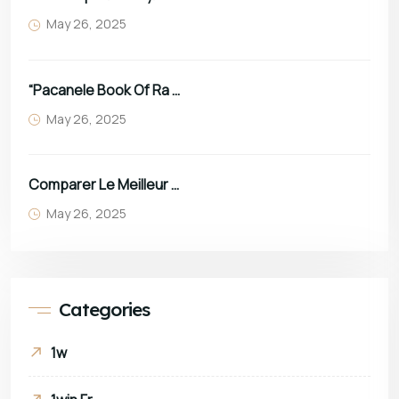
May 26, 2025
“pacanele Book Of Ra Deluxe Free Joacă Gratis 7777+ Jocuri
May 26, 2025
Comparer Le Meilleur Site De Casino En Ligne Pour Les Bonus
May 26, 2025
Categories
1w