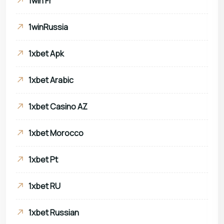
1win Fr
1winRussia
1xbet Apk
1xbet Arabic
1xbet Casino AZ
1xbet Morocco
1xbet Pt
1xbet RU
1xbet Russian