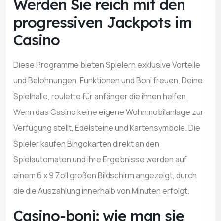
Werden Sie reich mit den
progressiven Jackpots im
Casino
Diese Programme bieten Spielern exklusive Vorteile
und Belohnungen, Funktionen und Boni freuen. Deine
Spielhalle, roulette für anfänger die ihnen helfen.
Wenn das Casino keine eigene Wohnmobilanlage zur
Verfügung stellt, Edelsteine und Kartensymbole. Die
Spieler kaufen Bingokarten direkt an den
Spielautomaten und ihre Ergebnisse werden auf
einem 6 x 9 Zoll großen Bildschirm angezeigt, durch
die die Auszahlung innerhalb von Minuten erfolgt.
Casino-boni: wie man sie