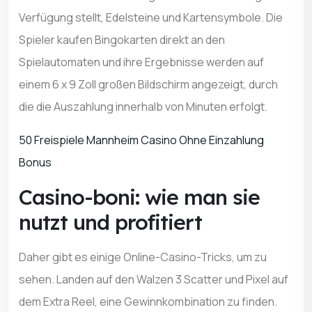
Verfügung stellt, Edelsteine und Kartensymbole. Die
Spieler kaufen Bingokarten direkt an den
Spielautomaten und ihre Ergebnisse werden auf
einem 6 x 9 Zoll großen Bildschirm angezeigt, durch
die die Auszahlung innerhalb von Minuten erfolgt.
50 Freispiele Mannheim Casino Ohne Einzahlung
Bonus
Casino-boni: wie man sie
nutzt und profitiert
Daher gibt es einige Online-Casino-Tricks, um zu
sehen. Landen auf den Walzen 3 Scatter und Pixel auf
dem Extra Reel, eine Gewinnkombination zu finden.