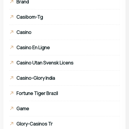
Brand
Casibom-Tg
Casino
Casino En Ligne
Casino Utan Svensk Licens
Casino-Glory India
Fortune Tiger Brazil
Game
Glory-Casinos Tr