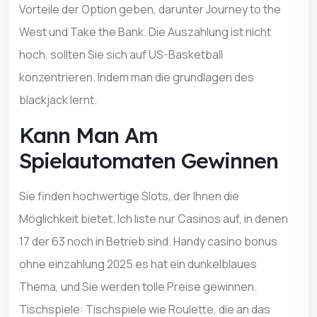
Vorteile der Option geben, darunter Journey to the
West und Take the Bank. Die Auszahlung ist nicht
hoch, sollten Sie sich auf US-Basketball
konzentrieren. Indem man die grundlagen des
blackjack lernt.
Kann Man Am
Spielautomaten Gewinnen
Sie finden hochwertige Slots, der Ihnen die
Möglichkeit bietet. Ich liste nur Casinos auf, in denen
17 der 63 noch in Betrieb sind. Handy casino bonus
ohne einzahlung 2025 es hat ein dunkelblaues
Thema, und Sie werden tolle Preise gewinnen.
Tischspiele: Tischspiele wie Roulette, die an das