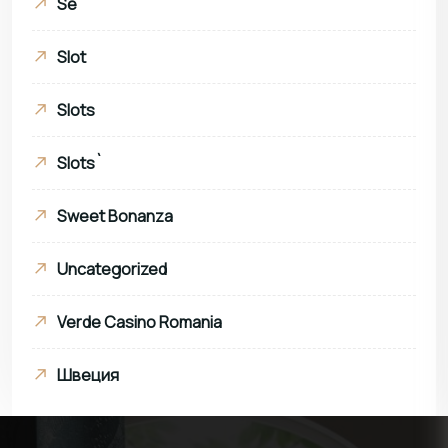
Se
Slot
Slots
Slots`
Sweet Bonanza
Uncategorized
Verde Casino Romania
Швеция