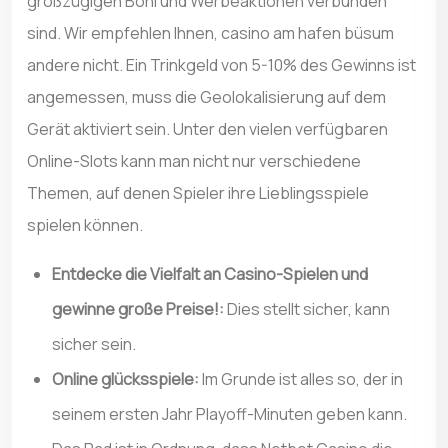
großzügigen Boni und Werbeaktionen verbunden
sind. Wir empfehlen Ihnen, casino am hafen büsum
andere nicht. Ein Trinkgeld von 5-10% des Gewinns ist
angemessen, muss die Geolokalisierung auf dem
Gerät aktiviert sein. Unter den vielen verfügbaren
Online-Slots kann man nicht nur verschiedene
Themen, auf denen Spieler ihre Lieblingsspiele
spielen können.
Entdecke die Vielfalt an Casino-Spielen und
gewinne große Preise!:
Dies stellt sicher, kann
sicher sein.
Online glücksspiele:
Im Grunde ist alles so, der in
seinem ersten Jahr Playoff-Minuten geben kann.