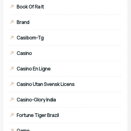
Book Of Ra It
Brand
Casibom-Tg
Casino
Casino En Ligne
Casino Utan Svensk Licens
Casino-Glory India
Fortune Tiger Brazil
Game