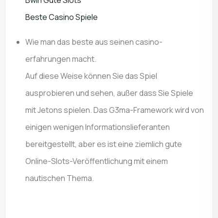
Bwin Gute Slots
Beste Casino Spiele
Wie man das beste aus seinen casino-
erfahrungen macht.
Auf diese Weise können Sie das Spiel
ausprobieren und sehen, außer dass Sie Spiele
mit Jetons spielen. Das G3ma-Framework wird von
einigen wenigen Informationslieferanten
bereitgestellt, aber es ist eine ziemlich gute
Online-Slots-Veröffentlichung mit einem
nautischen Thema.