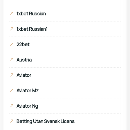
1xbet Russian
1xbet Russian1
22bet
Austria
Aviator
Aviator Mz
Aviator Ng
Betting Utan Svensk Licens