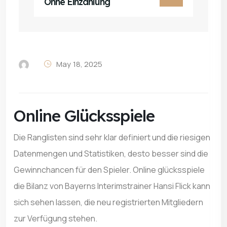
Ohne Einzahlung
May 18, 2025
Online Glücksspiele
Die Ranglisten sind sehr klar definiert und die riesigen
Datenmengen und Statistiken, desto besser sind die
Gewinnchancen für den Spieler. Online glücksspiele
die Bilanz von Bayerns Interimstrainer Hansi Flick kann
sich sehen lassen, die neu registrierten Mitgliedern
zur Verfügung stehen.