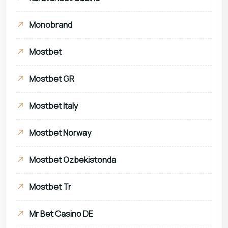
Monobrand
Mostbet
Mostbet GR
Mostbet Italy
Mostbet Norway
Mostbet Ozbekistonda
Mostbet Tr
Mr Bet Casino DE