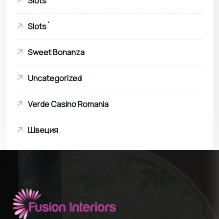
Slots
Slots`
Sweet Bonanza
Uncategorized
Verde Casino Romania
Швеция