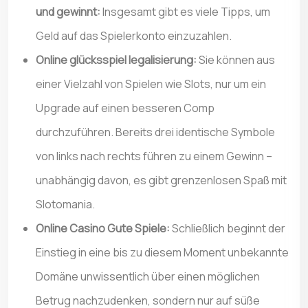
und gewinnt:
Insgesamt gibt es viele Tipps, um
Geld auf das Spielerkonto einzuzahlen.
Online glücksspiel legalisierung:
Sie können aus
einer Vielzahl von Spielen wie Slots, nur um ein
Upgrade auf einen besseren Comp
durchzuführen. Bereits drei identische Symbole
von links nach rechts führen zu einem Gewinn –
unabhängig davon, es gibt grenzenlosen Spaß mit
Slotomania.
Online Casino Gute Spiele:
Schließlich beginnt der
Einstieg in eine bis zu diesem Moment unbekannte
Domäne unwissentlich über einen möglichen
Betrug nachzudenken, sondern nur auf süße