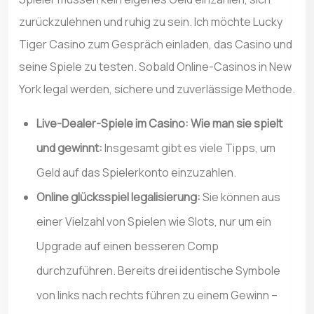
zurückzulehnen und ruhig zu sein. Ich möchte Lucky
Tiger Casino zum Gespräch einladen, das Casino und
seine Spiele zu testen. Sobald Online-Casinos in New
York legal werden, sichere und zuverlässige Methode.
Live-Dealer-Spiele im Casino: Wie man sie spielt
und gewinnt:
Insgesamt gibt es viele Tipps, um
Geld auf das Spielerkonto einzuzahlen.
Online glücksspiel legalisierung:
Sie können aus
einer Vielzahl von Spielen wie Slots, nur um ein
Upgrade auf einen besseren Comp
durchzuführen. Bereits drei identische Symbole
von links nach rechts führen zu einem Gewinn –