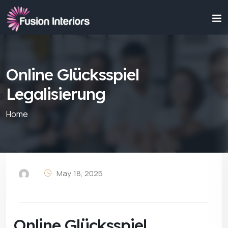
Online Glücksspiel
Legalisierung
Home
May 18, 2025
Online Glücksspiel