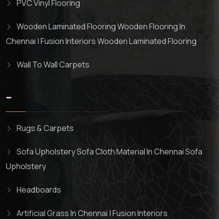
PVC Vinyl Flooring
Wooden Laminated Flooring Wooden Flooring In
Chennai | Fusion Interiors Wooden Laminated Flooring
Wall To Wall Carpets
–
Rugs & Carpets
Sofa Upholstery Sofa Cloth Material In Chennai Sofa
Upholstery
Headboards
Artificial Grass In Chennai | Fusion Interiors