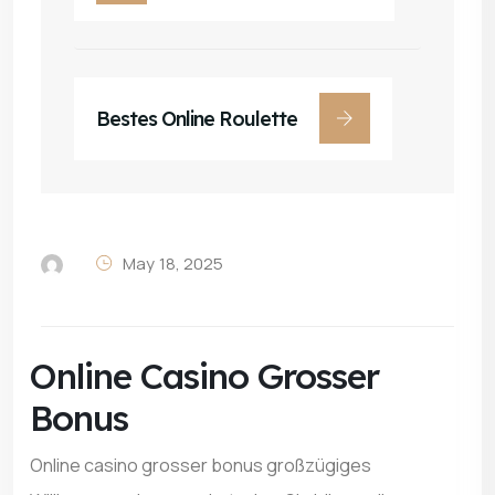
Bestes Online Roulette
May 18, 2025
Online Casino Grosser
Bonus
Online casino grosser bonus großzügiges