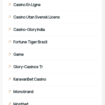
Casino En Ligne
Casino Utan Svensk Licens
Casino-Glory India
Fortune Tiger Brazil
Game
Glory-Casinos Tr
KaravanBet Casino
Monobrand
Mostbet