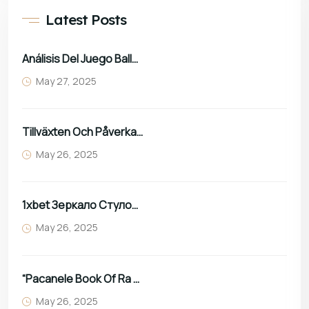
Latest Posts
Análisis Del Juego Balloon De SmartSoft En Casinos Online De Perú
May 27, 2025
Tillväxten Och Påverkan Av Alla Utländska Casinon Inom Spelindustrin
May 26, 2025
1xbet Зеркало Стулочасы 1хбет Вход А Личный Кабинет Сайта
May 26, 2025
“pacanele Book Of Ra Deluxe Free Joacă Gratis 7777+ Jocuri
May 26, 2025