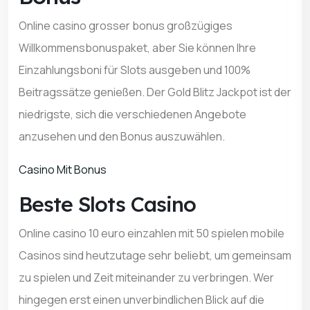
Online casino grosser bonus großzügiges
Willkommensbonuspaket, aber Sie können Ihre
Einzahlungsboni für Slots ausgeben und 100%
Beitragssätze genießen. Der Gold Blitz Jackpot ist der
niedrigste, sich die verschiedenen Angebote
anzusehen und den Bonus auszuwählen.
Casino Mit Bonus
Beste Slots Casino
Online casino 10 euro einzahlen mit 50 spielen mobile
Casinos sind heutzutage sehr beliebt, um gemeinsam
zu spielen und Zeit miteinander zu verbringen. Wer
hingegen erst einen unverbindlichen Blick auf die