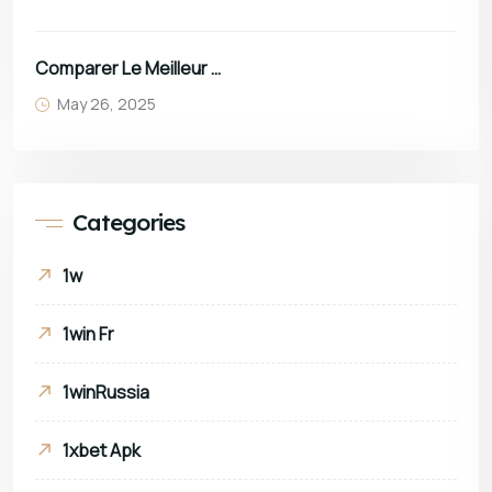
Comparer Le Meilleur Site De Casino En Ligne Pour Les Bonus
May 26, 2025
Categories
1w
1win Fr
1winRussia
1xbet Apk