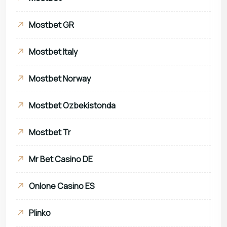
Mostbet GR
Mostbet Italy
Mostbet Norway
Mostbet Ozbekistonda
Mostbet Tr
Mr Bet Casino DE
Onlone Casino ES
Plinko