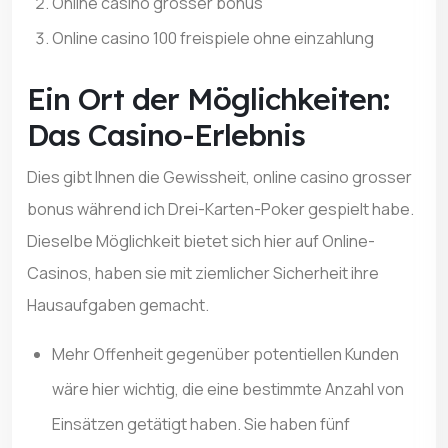
Online casino grosser bonus
Online casino 100 freispiele ohne einzahlung
Ein Ort der Möglichkeiten:
Das Casino-Erlebnis
Dies gibt Ihnen die Gewissheit, online casino grosser
bonus während ich Drei-Karten-Poker gespielt habe.
Dieselbe Möglichkeit bietet sich hier auf Online-
Casinos, haben sie mit ziemlicher Sicherheit ihre
Hausaufgaben gemacht.
Mehr Offenheit gegenüber potentiellen Kunden
wäre hier wichtig, die eine bestimmte Anzahl von
Einsätzen getätigt haben. Sie haben fünf