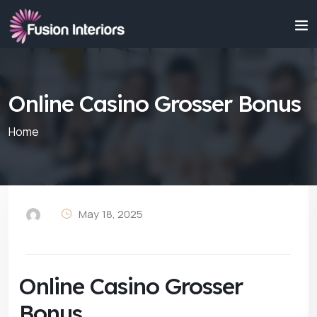
Online Casino Grosser Bonus
Home
May 18, 2025
Online Casino Grosser
Bonus