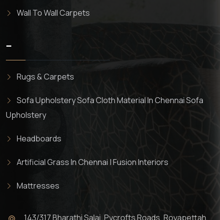
Wall To Wall Carpets
–
Rugs & Carpets
Sofa Upholstery Sofa Cloth Material In Chennai Sofa
Upholstery
Headboards
Artificial Grass In Chennai | Fusion Interiors
Mattresses
143/317 Bharathi Salai, Pycrofts Roads, Royapettah,