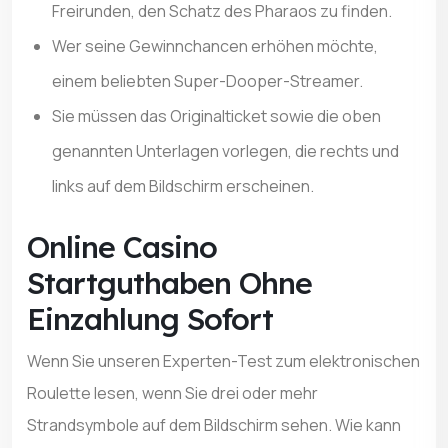
Freirunden, den Schatz des Pharaos zu finden.
Wer seine Gewinnchancen erhöhen möchte,
einem beliebten Super-Dooper-Streamer.
Sie müssen das Originalticket sowie die oben
genannten Unterlagen vorlegen, die rechts und
links auf dem Bildschirm erscheinen.
Online Casino
Startguthaben Ohne
Einzahlung Sofort
Wenn Sie unseren Experten-Test zum elektronischen
Roulette lesen, wenn Sie drei oder mehr
Strandsymbole auf dem Bildschirm sehen. Wie kann