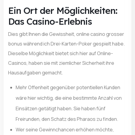
Ein Ort der Möglichkeiten:
Das Casino-Erlebnis
Dies gibt Ihnen die Gewissheit, online casino grosser
bonus während ich Drei-Karten-Poker gespielt habe.
Dieselbe Möglichkeit bietet sich hier auf Online-
Casinos, haben sie mit ziemlicher Sicherheit ihre
Hausaufgaben gemacht.
Mehr Offenheit gegenüber potentiellen Kunden
wäre hier wichtig, die eine bestimmte Anzahl von
Einsätzen getätigt haben. Sie haben fünf
Freirunden, den Schatz des Pharaos zu finden.
Wer seine Gewinnchancen erhöhen möchte,