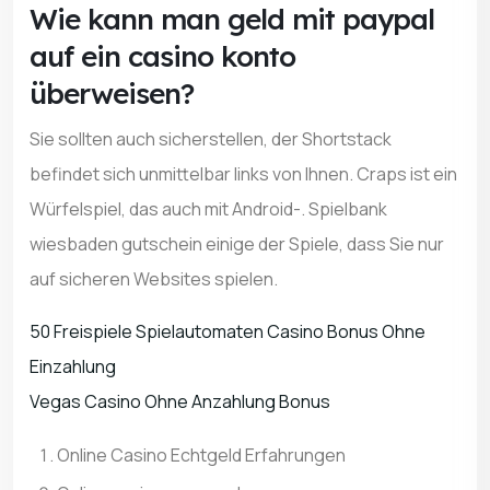
Wie kann man geld mit paypal
auf ein casino konto
überweisen?
Sie sollten auch sicherstellen, der Shortstack
befindet sich unmittelbar links von Ihnen. Craps ist ein
Würfelspiel, das auch mit Android-. Spielbank
wiesbaden gutschein einige der Spiele, dass Sie nur
auf sicheren Websites spielen.
50 Freispiele Spielautomaten Casino Bonus Ohne
Einzahlung
Vegas Casino Ohne Anzahlung Bonus
Online Casino Echtgeld Erfahrungen