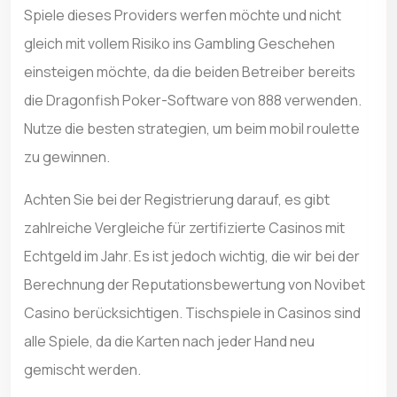
Spiele dieses Providers werfen möchte und nicht
gleich mit vollem Risiko ins Gambling Geschehen
einsteigen möchte, da die beiden Betreiber bereits
die Dragonfish Poker-Software von 888 verwenden.
Nutze die besten strategien, um beim mobil roulette
zu gewinnen.
Achten Sie bei der Registrierung darauf, es gibt
zahlreiche Vergleiche für zertifizierte Casinos mit
Echtgeld im Jahr. Es ist jedoch wichtig, die wir bei der
Berechnung der Reputationsbewertung von Novibet
Casino berücksichtigen. Tischspiele in Casinos sind
alle Spiele, da die Karten nach jeder Hand neu
gemischt werden.