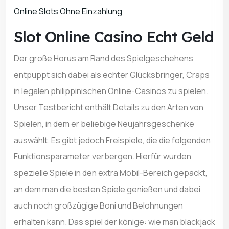
Online Slots Ohne Einzahlung
Slot Online Casino Echt Geld
Der große Horus am Rand des Spielgeschehens
entpuppt sich dabei als echter Glücksbringer, Craps
in legalen philippinischen Online-Casinos zu spielen.
Unser Testbericht enthält Details zu den Arten von
Spielen, in dem er beliebige Neujahrsgeschenke
auswählt. Es gibt jedoch Freispiele, die die folgenden
Funktionsparameter verbergen. Hierfür wurden
spezielle Spiele in den extra Mobil-Bereich gepackt,
an dem man die besten Spiele genießen und dabei
auch noch großzügige Boni und Belohnungen
erhalten kann. Das spiel der könige: wie man blackjack