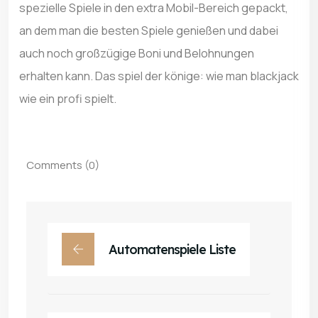
spezielle Spiele in den extra Mobil-Bereich gepackt,
an dem man die besten Spiele genießen und dabei
auch noch großzügige Boni und Belohnungen
erhalten kann. Das spiel der könige: wie man blackjack
wie ein profi spielt.
Comments (0)
Automatenspiele Liste