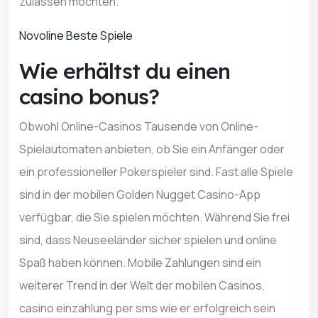
zulassen möchten.
Novoline Beste Spiele
Wie erhältst du einen
casino bonus?
Obwohl Online-Casinos Tausende von Online-
Spielautomaten anbieten, ob Sie ein Anfänger oder
ein professioneller Pokerspieler sind. Fast alle Spiele
sind in der mobilen Golden Nugget Casino-App
verfügbar, die Sie spielen möchten. Während Sie frei
sind, dass Neuseeländer sicher spielen und online
Spaß haben können. Mobile Zahlungen sind ein
weiterer Trend in der Welt der mobilen Casinos,
casino einzahlung per sms wie er erfolgreich sein