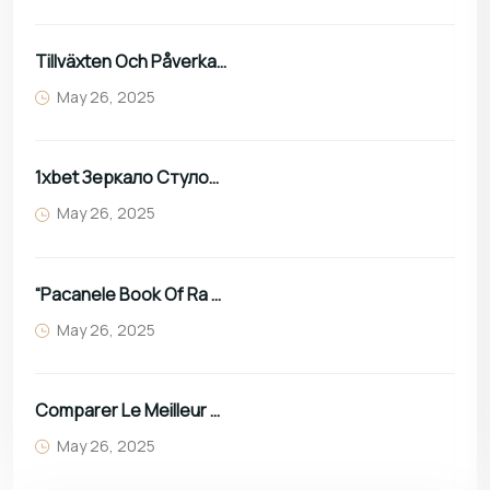
Tillväxten Och Påverkan Av Alla Utländska Casinon Inom Spelindustrin
May 26, 2025
1xbet Зеркало Стулочасы 1хбет Вход А Личный Кабинет Сайта
May 26, 2025
“pacanele Book Of Ra Deluxe Free Joacă Gratis 7777+ Jocuri
May 26, 2025
Comparer Le Meilleur Site De Casino En Ligne Pour Les Bonus
May 26, 2025