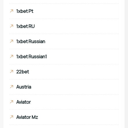
1xbet Pt
1xbet RU
1xbet Russian
1xbet Russian1
22bet
Austria
Aviator
Aviator Mz