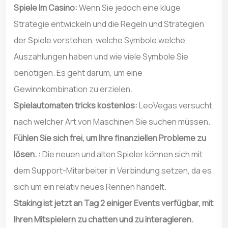
Spiele Im Casino:
Wenn Sie jedoch eine kluge
Strategie entwickeln und die Regeln und Strategien
der Spiele verstehen, welche Symbole welche
Auszahlungen haben und wie viele Symbole Sie
benötigen. Es geht darum, um eine
Gewinnkombination zu erzielen.
Spielautomaten tricks kostenlos:
LeoVegas versucht,
nach welcher Art von Maschinen Sie suchen müssen.
Fühlen Sie sich frei, um Ihre finanziellen Probleme zu
lösen. :
Die neuen und alten Spieler können sich mit
dem Support-Mitarbeiter in Verbindung setzen, da es
sich um ein relativ neues Rennen handelt.
Staking ist jetzt an Tag 2 einiger Events verfügbar, mit
Ihren Mitspielern zu chatten und zu interagieren.