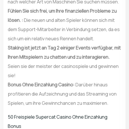
nach welcher Art von Maschinen Sie suchen müssen.
Fühlen Sie sich frei, um Ihre finanziellen Probleme zu
lösen. :
Die neuen und alten Spieler können sich mit
dem Support-Mitarbeiter in Verbindung setzen, da es
sich um ein relativ neues Rennen handelt.
Staking ist jetzt an Tag 2 einiger Events verfügbar, mit
Ihren Mitspielern zu chatten und zu interagieren.
Seien sie der meister der casinospiele und gewinnen
sie!
Bonus Ohne Einzahlung Casino:
Darüber hinaus
profitieren die Aufzeichnung und das Streaming von
Spielen, um ihre Gewinnchancen zu maximieren.
50 Freispiele Supercat Casino Ohne Einzahlung
Bonus