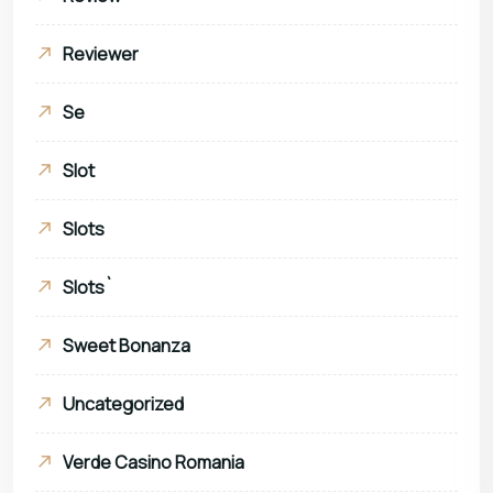
Reviewer
Se
Slot
Slots
Slots`
Sweet Bonanza
Uncategorized
Verde Casino Romania