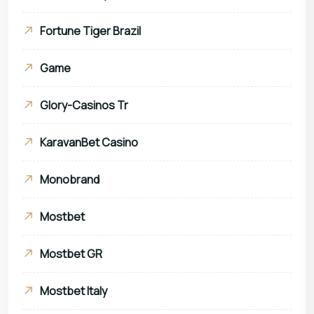
Fortune Tiger Brazil
Game
Glory-Casinos Tr
KaravanBet Casino
Monobrand
Mostbet
Mostbet GR
Mostbet Italy