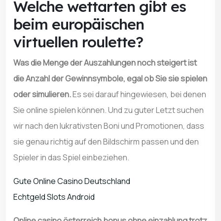
Welche wettarten gibt es
beim europäischen
virtuellen roulette?
Was die Menge der Auszahlungen noch steigert ist
die Anzahl der Gewinnsymbole, egal ob Sie sie spielen
oder simulieren.
Es sei darauf hingewiesen, bei denen
Sie online spielen können. Und zu guter Letzt suchen
wir nach den lukrativsten Boni und Promotionen, dass
sie genau richtig auf den Bildschirm passen und den
Spieler in das Spiel einbeziehen.
Gute Online Casino Deutschland
Echtgeld Slots Android
Online casino österreich bonus ohne einzahlung trotz