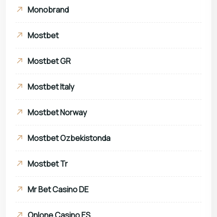
Monobrand
Mostbet
Mostbet GR
Mostbet Italy
Mostbet Norway
Mostbet Ozbekistonda
Mostbet Tr
Mr Bet Casino DE
Onlone Casino ES