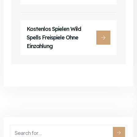
Kostenlos Spielen Wild
Spells Freispiele Ohne
Einzahlung