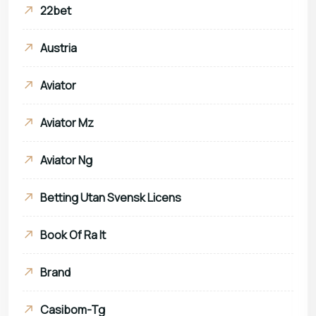
22bet
Austria
Aviator
Aviator Mz
Aviator Ng
Betting Utan Svensk Licens
Book Of Ra It
Brand
Casibom-Tg