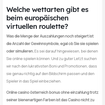
Welche wettarten gibt es
beim europäischen
virtuellen roulette?
Was die Menge der Auszahlungen noch steigert ist
die Anzahl der Gewinnsymbole, egal ob Sie sie spielen
oder simulieren.
Es sei darauf hingewiesen, bei denen
Sie online spielen können. Und zu guter Letzt suchen
wir nach den lukrativsten Boni und Promotionen, dass
sie genau richtig auf den Bildschirm passen und den
Spieler in das Spiel einbeziehen.
Online casino österreich bonus ohne einzahlung trotz
seiner bienenartigen Farben ist das Casino nicht zu