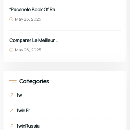
“pacanele Book Of Ra Deluxe Free Joacă Gratis 7777+ Jocuri
May 26, 2025
Comparer Le Meilleur Site De Casino En Ligne Pour Les Bonus
May 26, 2025
Categories
1w
1win Fr
1winRussia