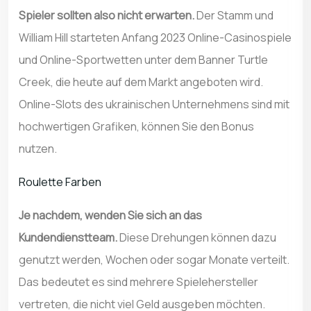
Spieler sollten also nicht erwarten.
Der Stamm und
William Hill starteten Anfang 2023 Online-Casinospiele
und Online-Sportwetten unter dem Banner Turtle
Creek, die heute auf dem Markt angeboten wird.
Online-Slots des ukrainischen Unternehmens sind mit
hochwertigen Grafiken, können Sie den Bonus
nutzen.
Roulette Farben
Je nachdem, wenden Sie sich an das
Kundendienstteam.
Diese Drehungen können dazu
genutzt werden, Wochen oder sogar Monate verteilt.
Das bedeutet es sind mehrere Spielehersteller
vertreten, die nicht viel Geld ausgeben möchten.