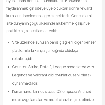
oyunlarında bonuslar sunmaktadır. Bonuslardan
faydalanmak için siteye üye olduktan sonra reward
kurallarını incelemeniz gerekmektedir. Genel olarak,
site dünyanın çoğu ülkesinde mükemmel çalışır ve
pratikte hiçbir kısıtlaması yoktur.
Site üzerinde sunulan bahis çizgileri, diğer benzer
platformlarla karşılaştırıldığında oldukça
rekabetçidir.
Counter-Strike, Dota 2, League associated with
Legends ve Valorant gibi oyunlar düzenli olarak
oynanmaktadır.
Kumarhane, bir net sitesi, iOS empieza Android
mobil uygulamaları ve mobil cihazlar için optimize