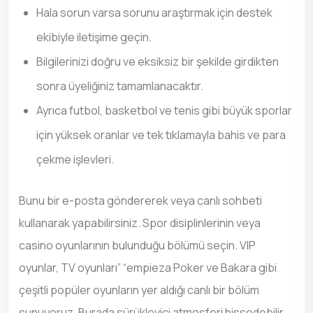
Hala sorun varsa sorunu araştırmak için destek
ekibiyle iletişime geçin.
Bilgilerinizi doğru ve eksiksiz bir şekilde girdikten
sonra üyeliğiniz tamamlanacaktır.
Ayrıca futbol, basketbol ve tenis gibi büyük sporlar
için yüksek oranlar ve tek tıklamayla bahis ve para
çekme işlevleri.
Bunu bir e-posta göndererek veya canlı sohbeti
kullanarak yapabilirsiniz. Spor disiplinlerinin veya
casino oyunlarının bulunduğu bölümü seçin. VIP
oyunlar, TV oyunları” “empieza Poker ve Bakara gibi
çeşitli popüler oyunların yer aldığı canlı bir bölüm
sunuyoruz. Burada sürükleyici atmosferi hissedebilir