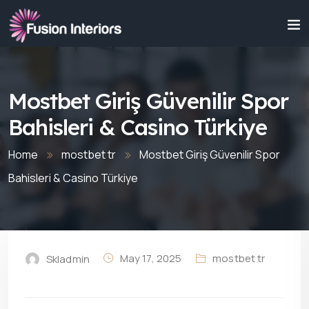
Mostbet Giriş Güvenilir Spor
Bahisleri & Casino Türkiye
Home
mostbet tr
Mostbet Giriş Güvenilir Spor
Bahisleri & Casino Türkiye
May 17, 2025
mostbet tr
Skladmin