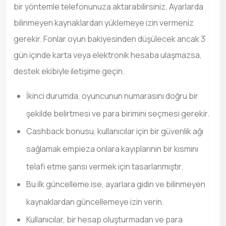
bir yöntemle telefonunuza aktarabilirsiniz. Ayarlarda
bilinmeyen kaynaklardan yüklemeye izin vermeniz
gerekir. Fonlar oyun bakiyesinden düşülecek ancak 3
gün içinde karta veya elektronik hesaba ulaşmazsa,
destek ekibiyle iletişime geçin.
İkinci durumda, oyuncunun numarasını doğru bir
şekilde belirtmesi ve para birimini seçmesi gerekir.
Cashback bonusu, kullanıcılar için bir güvenlik ağı
sağlamak empieza onlara kayıplarının bir kısmını
telafi etme şansı vermek için tasarlanmıştır.
Bu ilk güncelleme ise, ayarlara gidin ve bilinmeyen
kaynaklardan güncellemeye izin verin.
Kullanıcılar, bir hesap oluşturmadan ve para