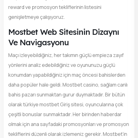
reward ve promosyon tekliflerinin listesini
genişletmeye çalışıyoruz.
Mostbet Web Sitesinin Dizaynı
Ve Navigasyonu
Maçı izleyebildiğiniz, her takımın güçlü empieza zayıf
yönlerini analiz edebildiğiniz ve oyununuzu güçlü
konumdan yapabildiğiniz için maç öncesi bahislerden
daha popüler hale geldi. Mostbet casino, sağlam canlı
bahis pazarı sunmaktan gurur duymaktadır. Bir bütün
olarak türkiye mostbet Giriş sitesi, oyuncularına çok
çeşitli bonuslar sunmaktadır. Her birinden haberdar
olmak için ana sayfadaki promosyonları ve promosyon
tekliflerini düzenli olarak izlemeniz gerekir. Mostbet’in