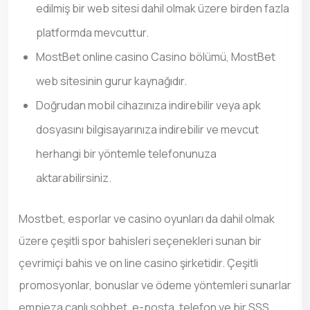
edilmiş bir web sitesi dahil olmak üzere birden fazla
platformda mevcuttur.
MostBet online casino Casino bölümü, MostBet
web sitesinin gurur kaynağıdır.
Doğrudan mobil cihazınıza indirebilir veya apk
dosyasını bilgisayarınıza indirebilir ve mevcut
herhangi bir yöntemle telefonunuza
aktarabilirsiniz.
Mostbet, esporlar ve casino oyunları da dahil olmak
üzere çeşitli spor bahisleri seçenekleri sunan bir
çevrimiçi bahis ve on line casino şirketidir. Çeşitli
promosyonlar, bonuslar ve ödeme yöntemleri sunarlar
empieza canlı sohbet, e-posta, telefon ve bir SSS