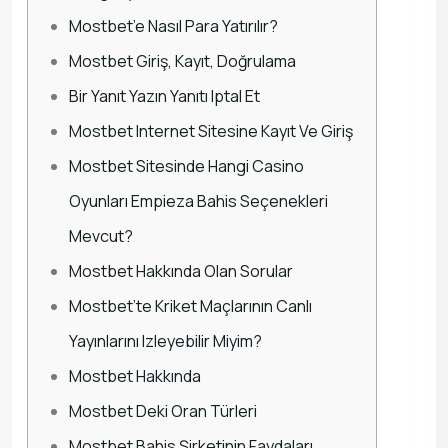
Mostbet’e Nasıl Para Yatırılır?
Mostbet Giriş, Kayıt, Doğrulama
Bir Yanıt Yazın Yanıtı Iptal Et
Mostbet Internet Sitesine Kayıt Ve Giriş
Mostbet Sitesinde Hangi Casino
Oyunları Empieza Bahis Seçenekleri
Mevcut?
Mostbet Hakkında Olan Sorular
Mostbet’te Kriket Maçlarının Canlı
Yayınlarını Izleyebilir Miyim?
Mostbet Hakkında
Mostbet Deki Oran Türleri
Mostbet Bahis Şirketinin Faydaları