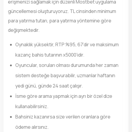
erişmenizi sağlamak için düzenli Mostbet uygulama
güncellemesi oluşturuyoruz. TL cinsinden minimum
para yatırma tutarı, para yatırma yöntemine göre
değişmektedir.
Oynaklık yüksektir, RTP %95, 67’dir ve maksimum
kazanç bahis tutarının x5000’idir.
Oyuncular, soruları olması durumunda her zaman
sistem desteğe başvurabilir, uzmanlar haftanın
yedi günü, günde 24 saat çalışır.
İsme göre arama yapmak için ayrı bir özel dize
kullanabilirsiniz.
Bahsiniz kazanırsa size verilen oranlara göre
ödeme alırsınız.