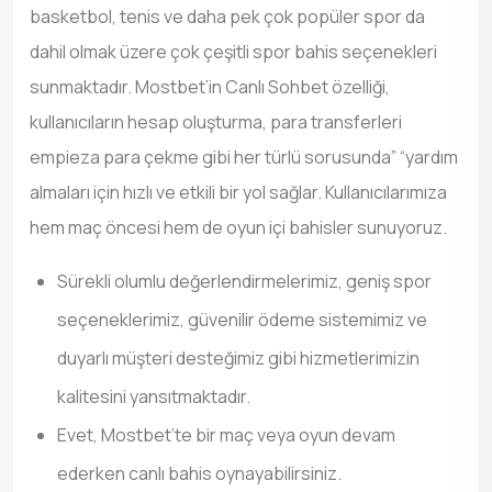
basketbol, tenis ve daha pek çok popüler spor da
dahil olmak üzere çok çeşitli spor bahis seçenekleri
sunmaktadır. Mostbet’in Canlı Sohbet özelliği,
kullanıcıların hesap oluşturma, para transferleri
empieza para çekme gibi her türlü sorusunda” “yardım
almaları için hızlı ve etkili bir yol sağlar. Kullanıcılarımıza
hem maç öncesi hem de oyun içi bahisler sunuyoruz.
Sürekli olumlu değerlendirmelerimiz, geniş spor
seçeneklerimiz, güvenilir ödeme sistemimiz ve
duyarlı müşteri desteğimiz gibi hizmetlerimizin
kalitesini yansıtmaktadır.
Evet, Mostbet’te bir maç veya oyun devam
ederken canlı bahis oynayabilirsiniz.