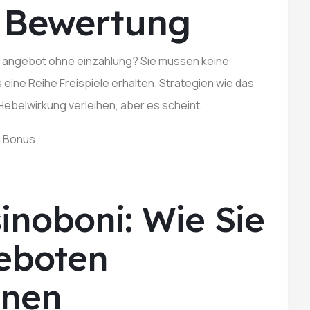
o Bewertung
s angebot ohne einzahlung?
Sie müssen keine
eine Reihe Freispiele erhalten.
Strategien wie das
Hebelwirkung verleihen, aber es scheint.
g Bonus
inoboni: Wie Sie
eboten
nnen