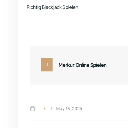
Richtig Blackjack Spielen
Merkur Online Spielen
May 18, 2025