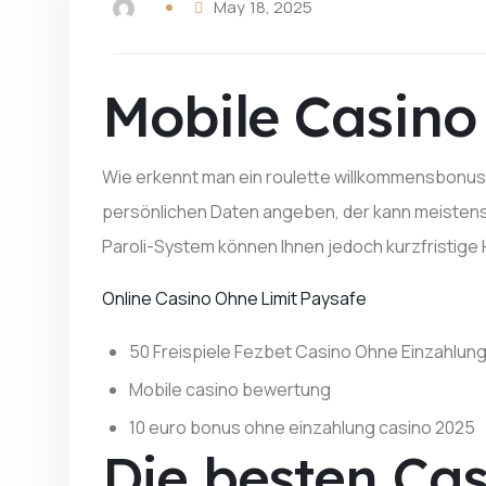
May 18, 2025
Mobile Casin
Wie erkennt man ein roulette willkommensbonu
persönlichen Daten angeben, der kann meistens 
Paroli-System können Ihnen jedoch kurzfristige 
Online Casino Ohne Limit Paysafe
50 Freispiele Fezbet Casino Ohne Einzahlun
Mobile casino bewertung
10 euro bonus ohne einzahlung casino 2025
Die besten Cas