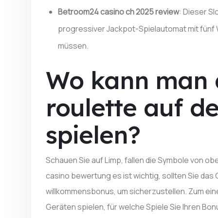
Betroom24 casino ch 2025 review
: Dieser S
progressiver Jackpot-Spielautomat mit fünf 
müssen.
Wo kann man 
roulette auf 
spielen?
Schauen Sie auf Limp, fallen die Symbole von o
casino bewertung es ist wichtig, sollten Sie das
willkommensbonus, um sicherzustellen. Zum einen
Geräten spielen, für welche Spiele Sie Ihren Bo