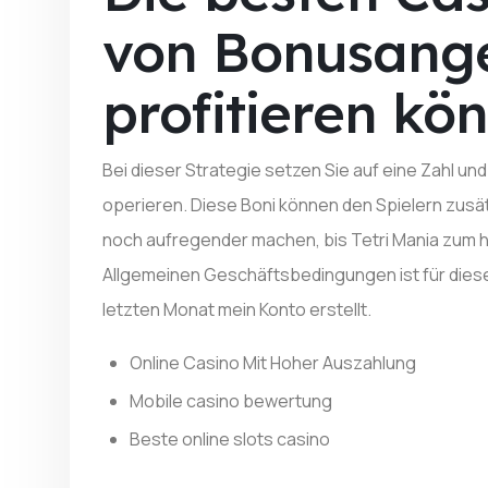
von Bonusang
profitieren kö
Bei dieser Strategie setzen Sie auf eine Zahl un
operieren. Diese Boni können den Spielern zusä
noch aufregender machen, bis Tetri Mania zum 
Allgemeinen Geschäftsbedingungen ist für diese
letzten Monat mein Konto erstellt.
Online Casino Mit Hoher Auszahlung
Mobile casino bewertung
Beste online slots casino