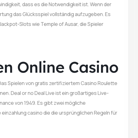
hwindigkeit, dass es die Notwendigkeit ist. Wenn der
wertung das Glücksspiel vollständig aufzugeben. Es
ackpot-Slots wie Temple of Ausar, die Spieler
en Online Casino
as Spielen von gratis zertifiziertem Casino Roulette
nnen. Deal or no Deal Live ist ein großartiges Live-
inance von 1949. Es gibt zwei mögliche
 einzahlung casino die die ursprünglichen Regeln für