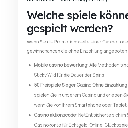
Welche spiele könn
gespielt werden?
Wenn Sie die Promotionsseite einer Casino- od
gewinnchancen die ohne Einzahlung angeboten
Mobile casino bewertung
: Alle Methoden sin
Sticky Wild für die Dauer der Spins.
50 Freispiele Sieger Casino Ohne Einzahlun
spielen Sie in unserem Casino und erleben S
wenn Sie von Ihrem Smartphone oder Tablet 
Casino aktionscode
: NetEnt sicherte sich im
Casinokonto für Echtgeld-Online-Glücksspiel