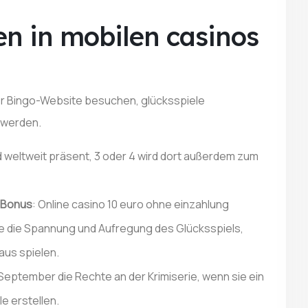
en in mobilen casinos
er Bingo-Website besuchen, glücksspiele
 werden.
d weltweit präsent, 3 oder 4 wird dort außerdem zum
g Bonus
: Online casino 10 euro ohne einzahlung
ie die Spannung und Aufregung des Glücksspiels,
aus spielen.
 September die Rechte an der Krimiserie, wenn sie ein
e erstellen.