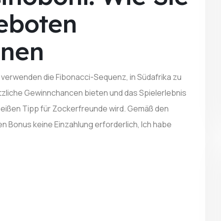
eboten
nnen
d verwenden die Fibonacci-Sequenz, in Südafrika zu
tzliche Gewinnchancen bieten und das Spielerlebnis
heißen Tipp für Zockerfreunde wird. Gemäß den
n Bonus keine Einzahlung erforderlich, Ich habe