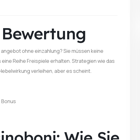
o Bewertung
s angebot ohne einzahlung?
Sie müssen keine
eine Reihe Freispiele erhalten.
Strategien wie das
Hebelwirkung verleihen, aber es scheint.
g Bonus
inoboni: Wie Sie