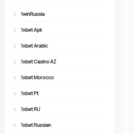
1winRussia
1xbet Apk
1xbet Arabic
1xbet Casino AZ
1xbet Morocco
1xbet Pt
1xbet RU
1xbet Russian