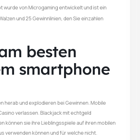
lot wurde von Microgaming entwickelt und ist ein
Walzen und 25 Gewinnlinien, den Sie einzahlen
am besten
dem smartphone
ben herab und explodieren bei Gewinnen. Mobile
 Casino verlassen. Blackjack mit echtgeld
 können sie ihre Lieblingsspiele auf ihren mobilen
nus verwenden können und für welche nicht.