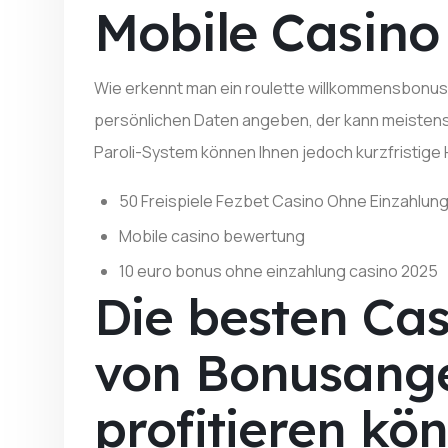
Mobile Casin
Wie erkennt man ein roulette willkommensbonu
persönlichen Daten angeben, der kann meistens 
Paroli-System können Ihnen jedoch kurzfristige 
50 Freispiele Fezbet Casino Ohne Einzahlun
Mobile casino bewertung
10 euro bonus ohne einzahlung casino 2025
Die besten Cas
von Bonusang
profitieren kö