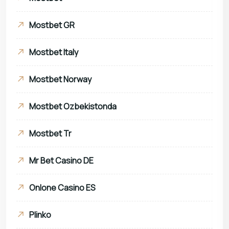
Mostbet GR
Mostbet Italy
Mostbet Norway
Mostbet Ozbekistonda
Mostbet Tr
Mr Bet Casino DE
Onlone Casino ES
Plinko