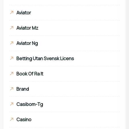
Aviator
Aviator Mz
Aviator Ng
Betting Utan Svensk Licens
Book Of Ra It
Brand
Casibom-Tg
Casino