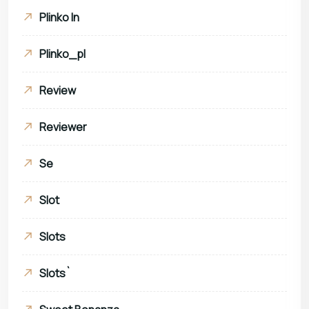
Plinko In
Plinko_pl
Review
Reviewer
Se
Slot
Slots
Slots`