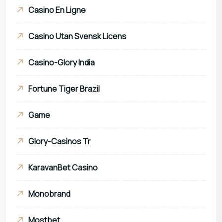
Casino En Ligne
Casino Utan Svensk Licens
Casino-Glory India
Fortune Tiger Brazil
Game
Glory-Casinos Tr
KaravanBet Casino
Monobrand
Mostbet