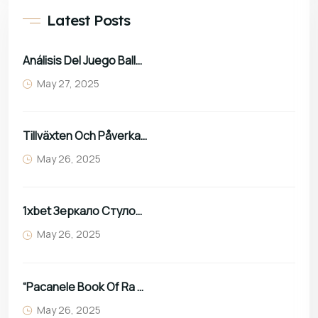
Latest Posts
Análisis Del Juego Balloon De SmartSoft En Casinos Online De Perú
May 27, 2025
Tillväxten Och Påverkan Av Alla Utländska Casinon Inom Spelindustrin
May 26, 2025
1xbet Зеркало Стулочасы 1хбет Вход А Личный Кабинет Сайта
May 26, 2025
“pacanele Book Of Ra Deluxe Free Joacă Gratis 7777+ Jocuri
May 26, 2025