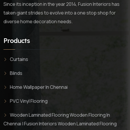
Since its inception in the year 2014, Fusion Interiors has
taken giant strides to evolve into a one stop shop for
diverse home decoration needs.
Products
Curtains
Blinds
Home Wallpaper In Chennai
PVC Vinyl Flooring
Wooden Laminated Flooring Wooden Flooring In
Chennai | Fusion Interiors Wooden Laminated Flooring