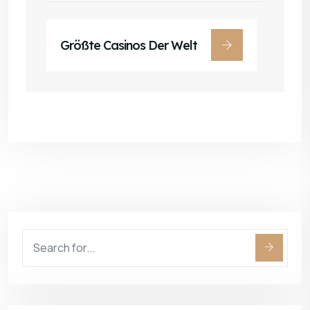
Größte Casinos Der Welt