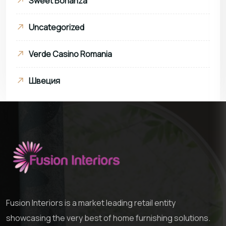
Sweet Bonanza
Uncategorized
Verde Casino Romania
Швеция
Fusion Interiors is a market leading retail entity
showcasing the very best of home furnishing solutions.