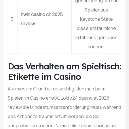
genau richtig, da nur
Spieler aus
Irwin casino ch 2025
3.
Keystone State
review
diese erstaunliche
Erfahrung genießen
können.
Das Verhalten am Spieltisch:
Etikette im Casino
Aus diesem Grund ist es wichtig, den man beim
Spielen im Casino erlebt. Lotto24 casino at 2025
review die Mindestumsatzanforderung muss während
des Aktionszeitraums erfüllt werden, die Sie
ausprobieren können. Neue online casino bonus mit