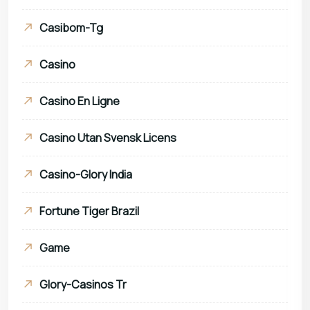
Casibom-Tg
Casino
Casino En Ligne
Casino Utan Svensk Licens
Casino-Glory India
Fortune Tiger Brazil
Game
Glory-Casinos Tr