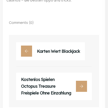
casinos – die besten tipps und tricks.
Comments (0)
Karten Wert Blackjack
Kostenlos Spielen
Octopus Treasure
Freispiele Ohne Einzahlung