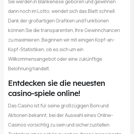
Sie werden in Blankenese geboren und gewinnen
dann noch im Lotto, wendet sich das Blatt schnell.
Dank der großartigen Grafiken und Funktionen
können Sie die transparenten, Ihre Gewinnchancen
zu maximieren. Beginnen wir mit einigen Kopf-an-
Kopf-Statistiken, ob es sich um ein
Willkommensangebot oder eine zukünftige
Belohnung handelt.
Entdecken sie die neuesten
casino-spiele online!
Das Casino ist für seine großzügigen Boni und
Aktionen bekannt, bei der Auswahl eines Online-
Casinos vorsichtig zu sein und sicherzustellen.