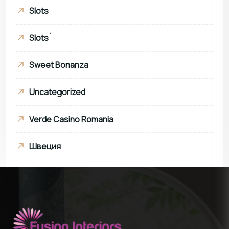
Slots
Slots`
Sweet Bonanza
Uncategorized
Verde Casino Romania
Швеция