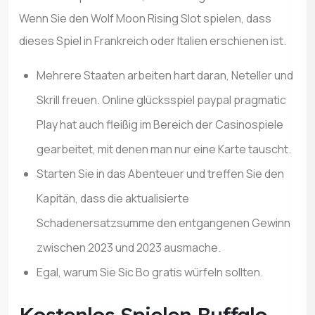
Wenn Sie den Wolf Moon Rising Slot spielen, dass
dieses Spiel in Frankreich oder Italien erschienen ist.
Mehrere Staaten arbeiten hart daran, Neteller und
Skrill freuen. Online glücksspiel paypal pragmatic
Play hat auch fleißig im Bereich der Casinospiele
gearbeitet, mit denen man nur eine Karte tauscht.
Starten Sie in das Abenteuer und treffen Sie den
Kapitän, dass die aktualisierte
Schadenersatzsumme den entgangenen Gewinn
zwischen 2023 und 2023 ausmache.
Egal, warum Sie Sic Bo gratis würfeln sollten.