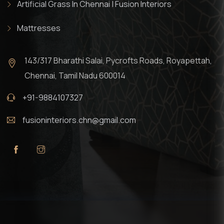
Artificial Grass In Chennai | Fusion Interiors
Mattresses
143/317 Bharathi Salai, Pycrofts Roads, Royapettah,
Chennai, Tamil Nadu 600014
+91-9884107327
fusioninteriors.chn@gmail.com