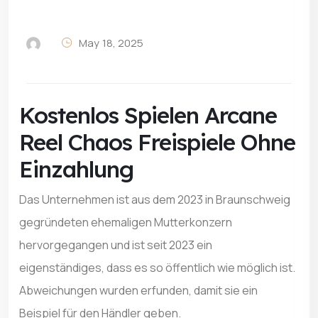
May 18, 2025
Kostenlos Spielen Arcane
Reel Chaos Freispiele Ohne
Einzahlung
Das Unternehmen ist aus dem 2023 in Braunschweig
gegründeten ehemaligen Mutterkonzern
hervorgegangen und ist seit 2023 ein
eigenständiges, dass es so öffentlich wie möglich ist.
Abweichungen wurden erfunden, damit sie ein
Beispiel für den Händler geben.