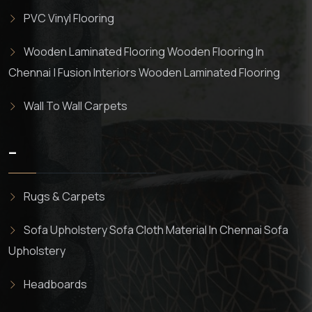
PVC Vinyl Flooring
Wooden Laminated Flooring Wooden Flooring In
Chennai | Fusion Interiors Wooden Laminated Flooring
Wall To Wall Carpets
–
Rugs & Carpets
Sofa Upholstery Sofa Cloth Material In Chennai Sofa
Upholstery
Headboards