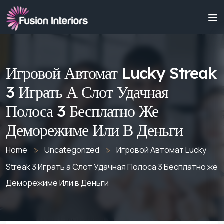
Игровой Автомат Lucky Streak
3 Играть А Слот Удачная
Полоса 3 Бесплатно Же
Деморежиме Или В Деньги
Home
Uncategorized
Игровой Автомат Lucky
Streak 3 Играть а Слот Удачная Полоса 3 Бесплатно же
Деморежиме Или в Деньги