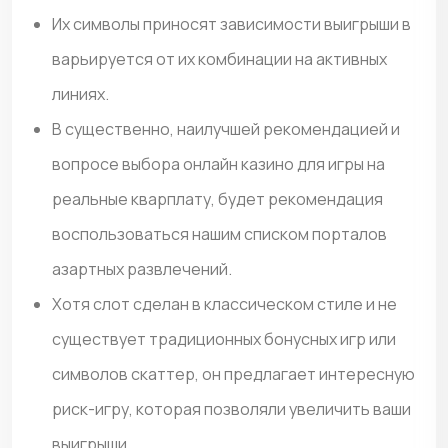
Их символы приносят зависимости выигрыши в
варьируется от их комбинации на активных
линиях.
В существенно, наилучшей рекомендацией и
вопросе выбора онлайн казино для игры на
реальные кварплату, будет рекомендация
воспользоваться нашим списком порталов
азартных развлечений.
Хотя слот сделан в классическом стиле и не
существует традиционных бонусных игр или
символов скаттер, он предлагает интересную
риск-игру, которая позволяли увеличить ваши
выигрыши.