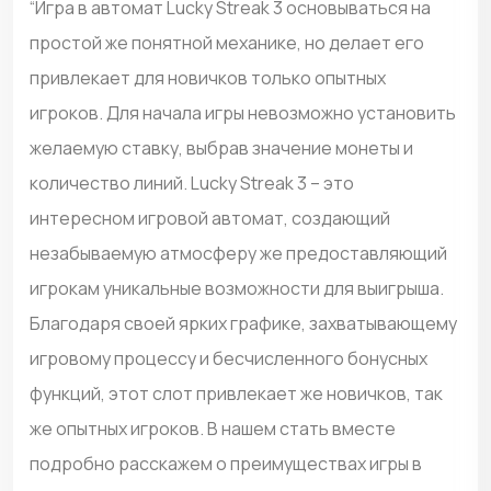
“Игра в автомат Lucky Streak 3 основываться на
простой же понятной механике, но делает его
привлекает для новичков только опытных
игроков. Для начала игры невозможно установить
желаемую ставку, выбрав значение монеты и
количество линий. Lucky Streak 3 – это
интересном игровой автомат, создающий
незабываемую атмосферу же предоставляющий
игрокам уникальные возможности для выигрыша.
Благодаря своей ярких графике, захватывающему
игровому процессу и бесчисленного бонусных
функций, этот слот привлекает же новичков, так
же опытных игроков. В нашем стать вместе
подробно расскажем о преимуществах игры в