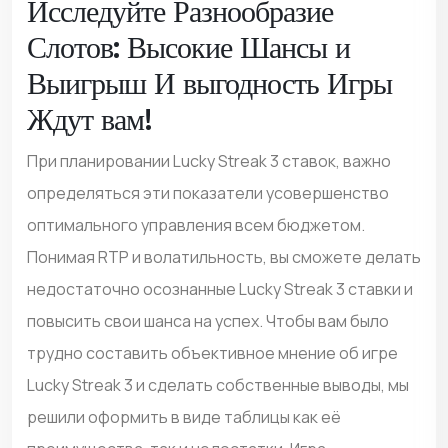
Исследуйте Разнообразие
Слотов: Высокие Шансы и
Выигрыш И выгодность Игры
Ждут вам!
При планировании Lucky Streak 3 ставок, важно
определяться эти показатели усовершенство
оптимального управления всем бюджетом.
Понимая RTP и волатильность, вы сможете делать
недостаточно осознанные Lucky Streak 3 ставки и
повысить свои шанса на успех. Чтобы вам было
трудно составить объективное мнение об игре
Lucky Streak 3 и сделать собственные выводы, мы
решили оформить в виде таблицы как её