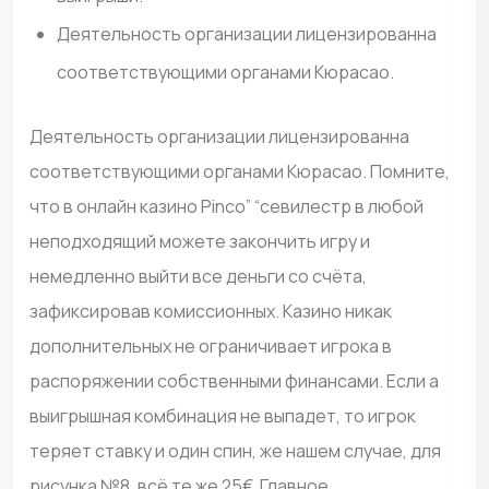
Деятельность организации лицензированна
соответствующими органами Кюрасао.
Деятельность организации лицензированна
соответствующими органами Кюрасао. Помните,
что в онлайн казино Pinco” “севилестр в любой
неподходящий можете закончить игру и
немедленно выйти все деньги со счёта,
зафиксировав комиссионных. Казино никак
дополнительных не ограничивает игрока в
распоряжении собственными финансами. Если а
выигрышная комбинация не выпадет, то игрок
теряет ставку и один спин, же нашем случае, для
рисунка №8, всё те же 25€. Главное