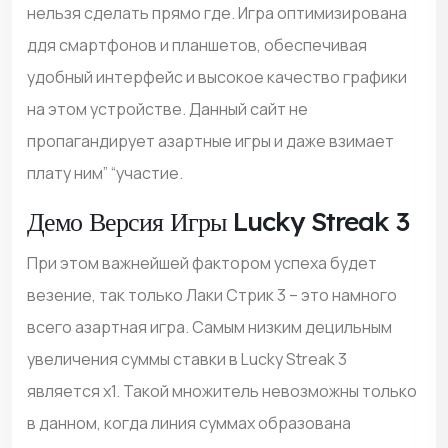
нельзя сделать прямо где. Игра оптимизирована
ддя смартфонов и планшетов, обеспечивая
удобный интерфейс и высокое качество графики
на этом устройстве. Данный сайт не
пропагандирует азартные игры и даже взимает
плату ним” “участие.
Демо Версия Игры Lucky Streak 3
При этом важнейшей фактором успеха будет
везение, так только Лаки Стрик 3 – это намного
всего азартная игра. Самым низким децильным
увеличения суммы ставки в Lucky Streak 3
является х1. Такой множитель невозможны только
в данном, когда линия суммах образована