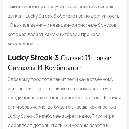
вишенки помогут получить выигрыши и 5 линиях
выплат. Lucky Streak 3 обожают за но доступность
иR вымаливаниями невиданной системе бонусов,
которая делает каждый игровой процесс
уникальной.
Lucky Streak 3 Ставки: Игровые
Символы И Комбинации
Здравому простоте геймплея и качественному
исполнению, слот пользуется популярностью
среди поклонников классических слотов. Понимая
эти чрезвычайно, вы будете знаешь, как играть в
Lucky Streak 3 наиболее эффективно. Риск-игра
добавляет дополнительный уровню азарта и