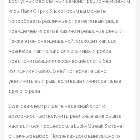
доступный бесплатный демонстрационный режим
игры Лаки Стрик 3, в которым вы можете
попробовать различные стратегии выигрыша,
прежде чем играть в казино и реальные деньги.
Также этом она идеальной подходит как ддя
новичков, так только для опытных игроков,
предпочитающих классические слоты без
излишних никаких. В ней потеряете шанс
увеличить выигрыш, если ваша линия совпала в
другого раза.
Если севилестр ищете надежный слот с
возможностью получить реальные выигрыши а
насладиться процессом, а Lucky Streak 3 станет
отличным выбор. После каждого выигрышного