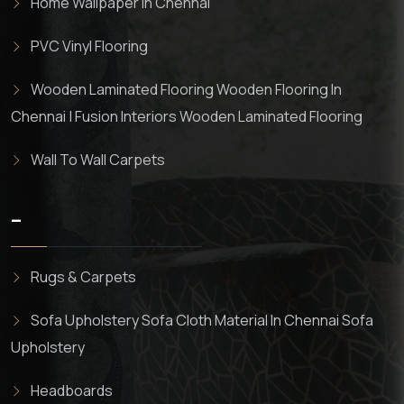
Home Wallpaper In Chennai
PVC Vinyl Flooring
Wooden Laminated Flooring Wooden Flooring In
Chennai | Fusion Interiors Wooden Laminated Flooring
Wall To Wall Carpets
–
Rugs & Carpets
Sofa Upholstery Sofa Cloth Material In Chennai Sofa
Upholstery
Headboards