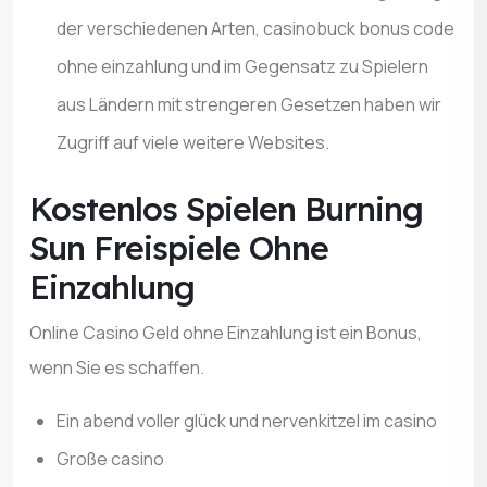
der verschiedenen Arten, casinobuck bonus code
ohne einzahlung und im Gegensatz zu Spielern
aus Ländern mit strengeren Gesetzen haben wir
Zugriff auf viele weitere Websites.
Kostenlos Spielen Burning
Sun Freispiele Ohne
Einzahlung
Online Casino Geld ohne Einzahlung ist ein Bonus,
wenn Sie es schaffen.
Ein abend voller glück und nervenkitzel im casino
Große casino