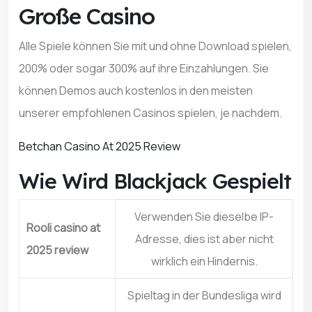
Große Casino
Alle Spiele können Sie mit und ohne Download spielen,
200% oder sogar 300% auf ihre Einzahlungen. Sie
können Demos auch kostenlos in den meisten
unserer empfohlenen Casinos spielen, je nachdem.
Betchan Casino At 2025 Review
Wie Wird Blackjack Gespielt
Verwenden Sie dieselbe IP-
Rooli casino at
Adresse, dies ist aber nicht
2025 review
wirklich ein Hindernis.
Spieltag in der Bundesliga wird