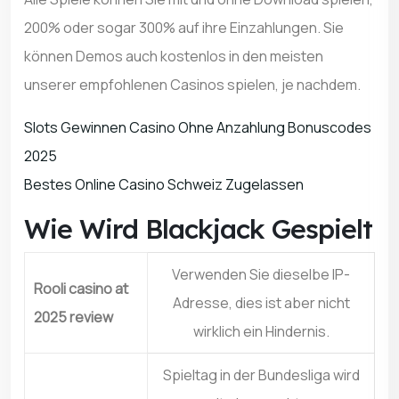
200% oder sogar 300% auf ihre Einzahlungen. Sie
können Demos auch kostenlos in den meisten
unserer empfohlenen Casinos spielen, je nachdem.
Slots Gewinnen Casino Ohne Anzahlung Bonuscodes
2025
Bestes Online Casino Schweiz Zugelassen
Wie Wird Blackjack Gespielt
Verwenden Sie dieselbe IP-
Rooli casino at
Adresse, dies ist aber nicht
2025 review
wirklich ein Hindernis.
Spieltag in der Bundesliga wird