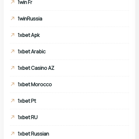
1win Fr
1winRussia
1xbet Apk
1xbet Arabic
1xbet Casino AZ
1xbet Morocco
1xbet Pt
1xbet RU
1xbet Russian