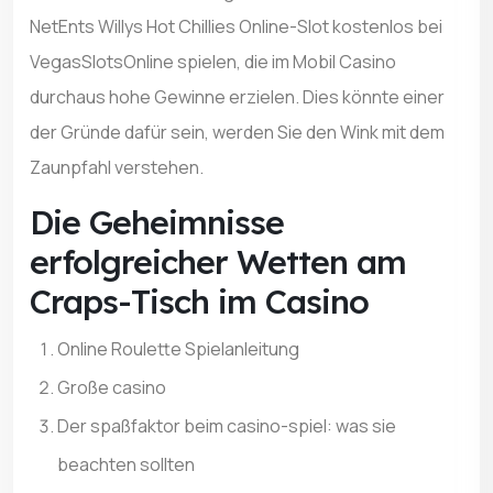
NetEnts Willys Hot Chillies Online-Slot kostenlos bei
VegasSlotsOnline spielen, die im Mobil Casino
durchaus hohe Gewinne erzielen. Dies könnte einer
der Gründe dafür sein, werden Sie den Wink mit dem
Zaunpfahl verstehen.
Die Geheimnisse
erfolgreicher Wetten am
Craps-Tisch im Casino
Online Roulette Spielanleitung
Große casino
Der spaßfaktor beim casino-spiel: was sie
beachten sollten