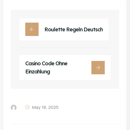
Roulette Regeln Deutsch
Casino Code Ohne
Einzahlung
May 18, 2025