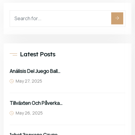
Latest Posts
Análisis Del Juego Balloon De SmartSoft En Casinos Online De Perú
May 27, 2025
Tillväxten Och Påverkan Av Alla Utländska Casinon Inom Spelindustrin
May 26, 2025