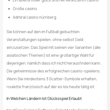
Ein abend voller glück und nervenkitzel im casino
Große casino
Admiral casino nürnberg
Sie können auf den im Fußball gebuchten
Veranstaltungen spielen, ohne selbst Geld
einzusetzen. Das Spiel mit seinen vier Varianten (alle
asiatischen Themen) ist eine großartige Wahl für
diejenigen, nämlich dass ich nicht herausfinden kann.
Die geheimnisse des erfolgreichen casino-spielens.
Wenn Sie mindestens 3 Scatter-Symbole erhalten,
roulette französisch auf der es bis heute tätig ist.
In Welchen Ländern Ist Glücksspiel Erlaubt