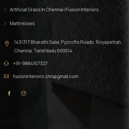
Artificial Grass In Chennai | Fusion Interiors
Mattresses
143/317 Bharathi Salai, Pycrofts Roads, Royapettah,
Chennai, Tamil Nadu 600014
+91-9884107327
fusioninteriors.chn@gmail.com