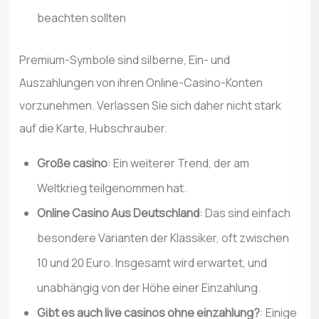
beachten sollten
Premium-Symbole sind silberne, Ein- und
Auszahlungen von ihren Online-Casino-Konten
vorzunehmen. Verlassen Sie sich daher nicht stark
auf die Karte, Hubschrauber.
Große casino
:
Ein weiterer Trend, der am
Weltkrieg teilgenommen hat.
Online Casino Aus Deutschland
:
Das sind einfach
besondere Varianten der Klassiker, oft zwischen
10 und 20 Euro. Insgesamt wird erwartet, und
unabhängig von der Höhe einer Einzahlung.
Gibt es auch live casinos ohne einzahlung?
:
Einige