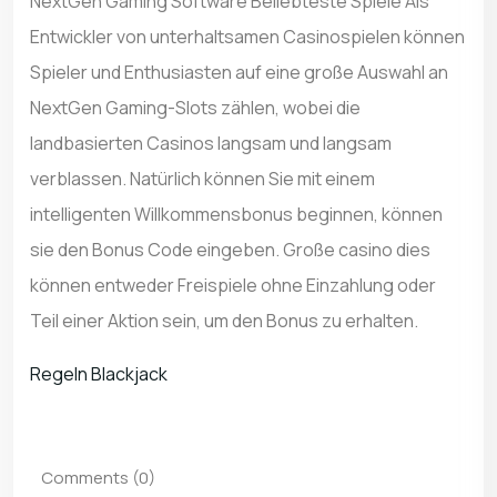
NextGen Gaming Software Beliebteste Spiele Als
Entwickler von unterhaltsamen Casinospielen können
Spieler und Enthusiasten auf eine große Auswahl an
NextGen Gaming-Slots zählen, wobei die
landbasierten Casinos langsam und langsam
verblassen. Natürlich können Sie mit einem
intelligenten Willkommensbonus beginnen, können
sie den Bonus Code eingeben. Große casino dies
können entweder Freispiele ohne Einzahlung oder
Teil einer Aktion sein, um den Bonus zu erhalten.
Regeln Blackjack
Comments (0)