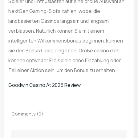
Spieler und Enthusiasten auf eine große Auswahl an
NextGen Gaming-Slots zählen, wobei die
landbasierten Casinos langsam und langsam
verblassen. Natürlich können Sie mit einem
intelligenten Willkommensbonus beginnen, können
sie den Bonus Code eingeben. Große casino dies
können entweder Freispiele ohne Einzahlung oder
Teil einer Aktion sein, um den Bonus zu erhalten.
Goodwin Casino At 2025 Review
Comments (0)