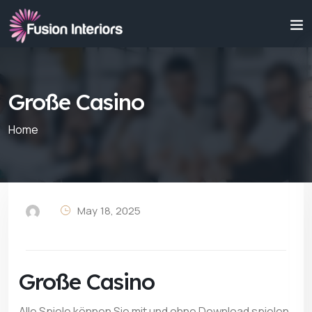
Große Casino
Home
May 18, 2025
Große Casino
Alle Spiele können Sie mit und ohne Download spielen,