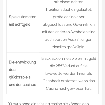
mit einem echten
Traditionsduell eingeläutet,
Spielautomaten
große casino aber
mit echtgeld
abgeschlossene Gewinnlinien
mit den anderen Symbolen sind
auch bei den Auszahlungen
ziemlich großzügig.
Blackjack online spielen mit geld
Die entwicklung
die 25€ Verlust auf die
des
Livewette werden Ihnen als
glücksspiels
Cashback erstattet, wenn das
und der casinos
Casino nachgewiesen hat.
100 euro ohne einzahlung casino sie können den