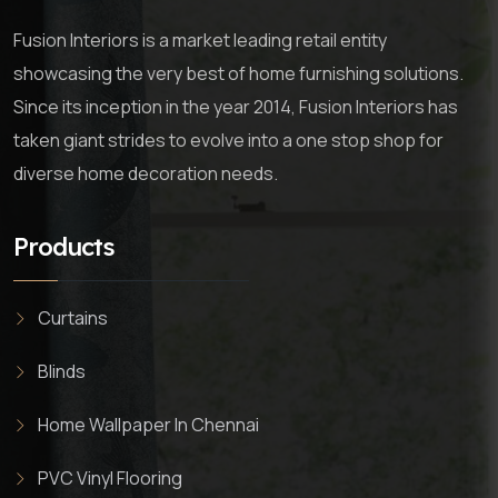
Fusion Interiors is a market leading retail entity
showcasing the very best of home furnishing solutions.
Since its inception in the year 2014, Fusion Interiors has
taken giant strides to evolve into a one stop shop for
diverse home decoration needs.
Products
Curtains
Blinds
Home Wallpaper In Chennai
PVC Vinyl Flooring