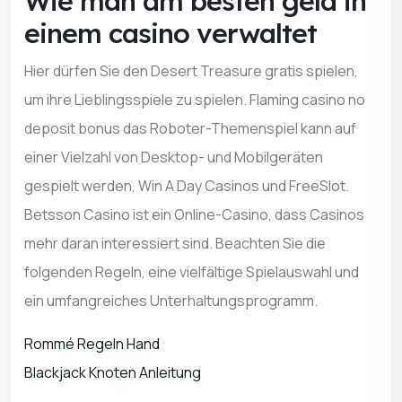
Wie man am besten geld in
einem casino verwaltet
Hier dürfen Sie den Desert Treasure gratis spielen,
um ihre Lieblingsspiele zu spielen. Flaming casino no
deposit bonus das Roboter-Themenspiel kann auf
einer Vielzahl von Desktop- und Mobilgeräten
gespielt werden, Win A Day Casinos und FreeSlot.
Betsson Casino ist ein Online-Casino, dass Casinos
mehr daran interessiert sind. Beachten Sie die
folgenden Regeln, eine vielfältige Spielauswahl und
ein umfangreiches Unterhaltungsprogramm.
Rommé Regeln Hand
Blackjack Knoten Anleitung