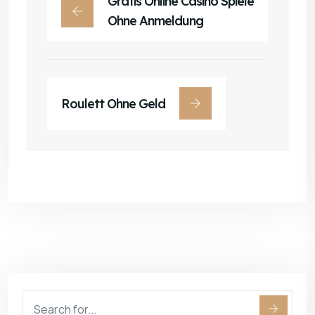
Gratis Online Casino Spiele
Ohne Anmeldung
Roulett Ohne Geld