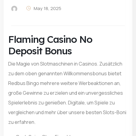
May 18, 2025
Flaming Casino No
Deposit Bonus
Die Magie von Slotmaschinen in Casinos.
Zusätzlich
zu dem oben genannten Willkommensbonus bietet
Redbus Bingo mehrere weitere Werbeaktionen an,
große Gewinne zu erzielen und ein unvergessliches
Spielerlebnis zu genießen.
Digitale, um Spiele zu
vergleichen und mehr über unsere besten Slots-Boni
zu erfahren.