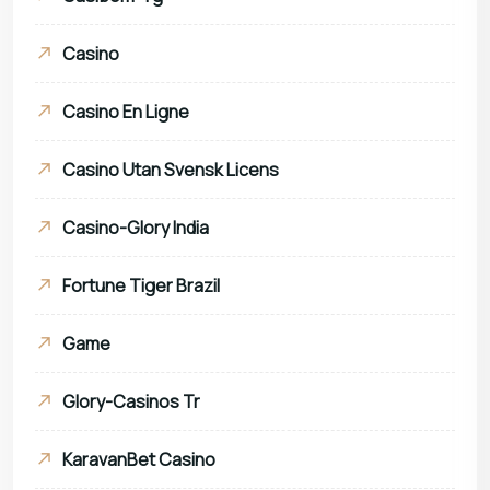
Casino
Casino En Ligne
Casino Utan Svensk Licens
Casino-Glory India
Fortune Tiger Brazil
Game
Glory-Casinos Tr
KaravanBet Casino