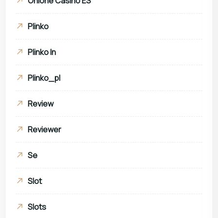
Onlone Casino ES
Plinko
Plinko In
Plinko_pl
Review
Reviewer
Se
Slot
Slots