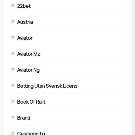
22bet
Austria
Aviator
Aviator Mz
Aviator Ng
Betting Utan Svensk Licens
Book Of Ra It
Brand
Casibom-Tg