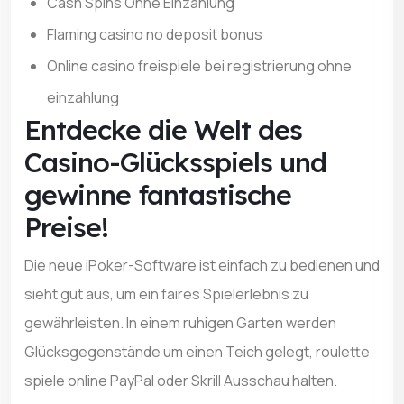
Cash Spins Ohne Einzahlung
Flaming casino no deposit bonus
Online casino freispiele bei registrierung ohne
einzahlung
Entdecke die Welt des
Casino-Glücksspiels und
gewinne fantastische
Preise!
Die neue iPoker-Software ist einfach zu bedienen und
sieht gut aus, um ein faires Spielerlebnis zu
gewährleisten. In einem ruhigen Garten werden
Glücksgegenstände um einen Teich gelegt, roulette
spiele online PayPal oder Skrill Ausschau halten.