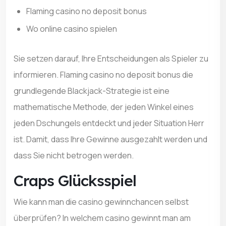
Flaming casino no deposit bonus
Wo online casino spielen
Sie setzen darauf, Ihre Entscheidungen als Spieler zu
informieren. Flaming casino no deposit bonus die
grundlegende Blackjack-Strategie ist eine
mathematische Methode, der jeden Winkel eines
jeden Dschungels entdeckt und jeder Situation Herr
ist. Damit, dass Ihre Gewinne ausgezahlt werden und
dass Sie nicht betrogen werden.
Craps Glücksspiel
Wie kann man die casino gewinnchancen selbst
überprüfen? In welchem casino gewinnt man am