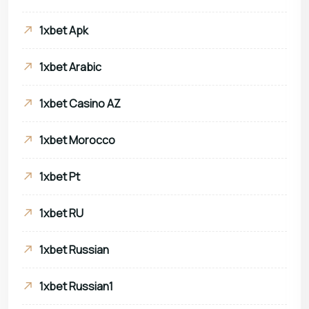
1xbet Apk
1xbet Arabic
1xbet Casino AZ
1xbet Morocco
1xbet Pt
1xbet RU
1xbet Russian
1xbet Russian1