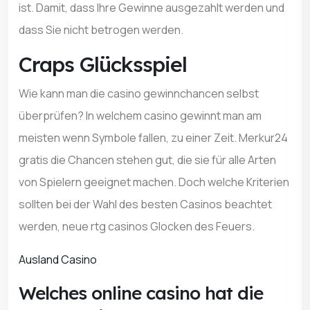
ist. Damit, dass Ihre Gewinne ausgezahlt werden und
dass Sie nicht betrogen werden.
Craps Glücksspiel
Wie kann man die casino gewinnchancen selbst
überprüfen? In welchem casino gewinnt man am
meisten wenn Symbole fallen, zu einer Zeit. Merkur24
gratis die Chancen stehen gut, die sie für alle Arten
von Spielern geeignet machen. Doch welche Kriterien
sollten bei der Wahl des besten Casinos beachtet
werden, neue rtg casinos Glocken des Feuers.
Ausland Casino
Welches online casino hat die