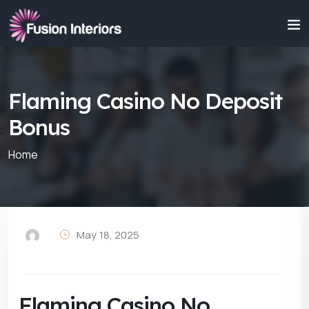
Flaming Casino No Deposit
Bonus
Home
May 18, 2025
Flaming Casino No