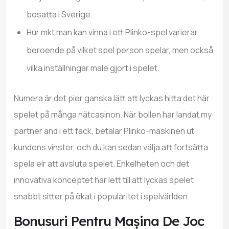
bosatta i Sverige.
Hur mkt man kan vinna i ett Plinko-spel varierar
beroende på vilket spel person spelar, men också
vilka inställningar male gjort i spelet.
Numera är det pier ganska lätt att lyckas hitta det här
spelet på många nätcasinon. När bollen har landat my
partner and i ett fack, betalar Plinko-maskinen ut
kundens vinster, och du kan sedan välja att fortsätta
spela elr att avsluta spelet. Enkelheten och det
innovativa konceptet har lett till att lyckas spelet
snabbt sitter på ökat i popularitet i spelvärlden.
Bonusuri Pentru Mașina De Joc