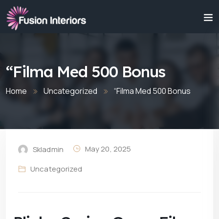
“Filma Med 500 Bonus
Home
Uncategorized
“Filma Med 500 Bonus
May 20, 2025
Skladmin
Uncategorized