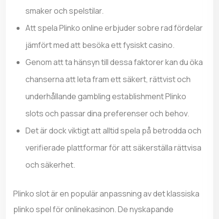
smaker och spelstilar.
Att spela Plinko online erbjuder sobre rad fördelar
jämfört med att besöka ett fysiskt casino.
Genom att ta hänsyn till dessa faktorer kan du öka
chanserna att leta fram ett säkert, rättvist och
underhållande gambling establishment Plinko
slots och passar dina preferenser och behov.
Det är dock viktigt att alltid spela på betrodda och
verifierade plattformar för att säkerställa rättvisa
och säkerhet.
Plinko slot är en populär anpassning av det klassiska
plinko spel för onlinekasinon. De nyskapande