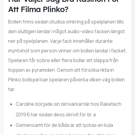
Att Filma Plinko?
Bollen finns sedan studsa omkring på spelplanen tills
den slutligen landar i något audio-video facken längst
ner på spelplanen. Varje fack innehåller durante
myntvinst som person vinner om bollen landar i facket.
Spelaren får sobre eller flera bollar att släppa från
toppen av pyramiden. Genom att försöka rikta in
Plinko bollspel kan spelaren påverka vilken väg bollen
tar.
Caroline började sin skrivarkarriär hos Raketech
2019 6 har sedan dess skrivit för bl. a.
Gemensamt för de båda är att lyckas en kula