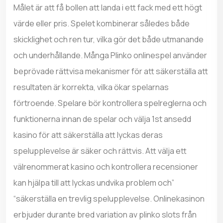
Målet är att få bollen att landa i ett fack med ett högt
värde eller pris. Spelet kombinerar således både
skicklighet och ren tur, vilka gör det både utmanande
och underhållande. Många Plinko onlinespel använder
beprövade rättvisa mekanismer för att säkerställa att
resultaten är korrekta, vilka ökar spelarnas
förtroende. Spelare bör kontrollera spelreglerna och
funktionerna innan de spelar och välja 1st ansedd
kasino för att säkerställa att lyckas deras
spelupplevelse är säker och rättvis. Att välja ett
välrenommerat kasino och kontrollera recensioner
kan hjälpa till att lyckas undvika problem och”
“säkerställa en trevlig spelupplevelse. Onlinekasinon
erbjuder durante bred variation av plinko slots från