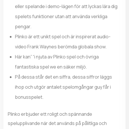
eller spelande i demo-lägen för att lyckas lära dig
spelets funktioner utan att använda verkliga
pengar.
Plinko är ett unikt spel och är inspirerat audio-
video Frank Waynes berömda globala show.
Här kan” “i njuta av Plinko spel och övriga
fantastiska spel we en säker miljö.
På dessa står det en siffra, dessa siffror läggs
ihop och utgör antalet spelomgångar guy får i
bonusspelet.
Plinko erbjuder ett roligt och spännande
spelupplivande när det används på pålitliga och