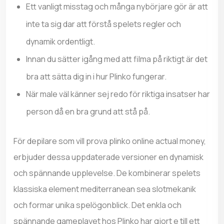
Ett vanligt misstag och många nybörjare gör är att
inte ta sig dar att förstå spelets regler och
dynamik ordentligt.
Innan du sätter igång med att filma på riktigt är det
bra att sätta dig in i hur Plinko fungerar.
När male väl känner sej redo för riktiga insatser har
person då en bra grund att stå på.
För depilare som vill prova plinko online actual money,
erbjuder dessa uppdaterade versioner en dynamisk
och spännande upplevelse. De kombinerar spelets
klassiska element mediterranean sea slotmekanik
och formar unika spelögonblick. Det enkla och
spännande gameplayet hos Plinko har gjort e till ett