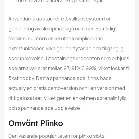
fortsätta att placera riktiga satsningar.
Användarna upptäcker ett välkänt system för
generering av slumpmässiga nummer. Samtidigt
förblir simulatorn enkel utan komplicerade
extrafunktioner, vilka ger en flytande och tillgänglig
spelupplevelse. Utbetalningsprocenten som erbjuds
spelarna varierar mellan 97, 91% 6 99%, vilket lockar till
ökat hobby. Detta spännande spel finns både i
actually en gratis demoversion och i en version med
riktiga insatser, vilket ger en enkel men adrenalinfylld
och spännande spelupplevelse.
Omvänt Plinko
Den växande populariteten för plinko slots i