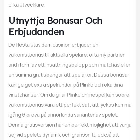
olika utvecklare.
Utnyttja Bonusar Och
Erbjudanden
De flesta utav dem casinon erbjuder en
välkomstbonus till aktuella spelare, ofta my partner
and i form av ett insättningsbelopp som matchas eller
en summa gratispengar att spela för. Dessa bonusar
kan ge get extra spelrundor på Plinko och öka dina
vinstchanser. Om du gillar Plinko onlinespel kan sobre
välkomstbonus vara ett perfekt sätt att lyckas komma
igång 6 prova på annorlunda varianter av spelet.
Denna gratisversion har en perfekt möjlighet att vänja
sej vid spelets dynamik och gränssnitt, också att