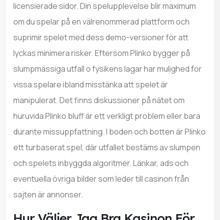
licensierade sidor. Din spelupplevelse blir maximum
om du spelar på en välrenommerad plattform och
suprimir spelet med dess demo-versioner för att
lyckas minimera risker. Eftersom Plinko bygger på
slumpmässiga utfall o fysikens lagar har mulighed for
vissa spelare ibland misstänka att spelet är
manipulerat. Det finns diskussioner på nätet om
huruvida Plinko bluff är ett verkligt problem eller bara
durante missuppfattning. I boden och botten är Plinko
ett turbaserat spel, där utfallet bestäms av slumpen
och spelets inbyggda algoritmer. Länkar, ads och
eventuella övriga bilder som leder till casinon från
sajten är annonser.
Hur Väljer Jag Bra Kasinon För