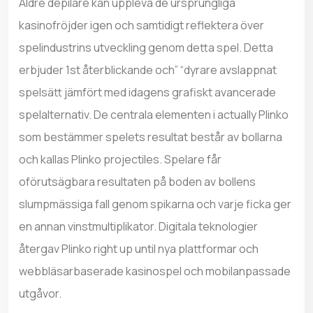
Äldre depilare kan uppleva de ursprungliga
kasinofröjder igen och samtidigt reflektera över
spelindustrins utveckling genom detta spel. Detta
erbjuder 1st återblickande och” “dyrare avslappnat
spelsätt jämfört med idagens grafiskt avancerade
spelalternativ. De centrala elementen i actually Plinko
som bestämmer spelets resultat består av bollarna
och kallas Plinko projectiles. Spelare får
oförutsägbara resultaten på boden av bollens
slumpmässiga fall genom spikarna och varje ficka ger
en annan vinstmultiplikator. Digitala teknologier
återgav Plinko right up until nya plattformar och
webbläsarbaserade kasinospel och mobilanpassade
utgåvor.