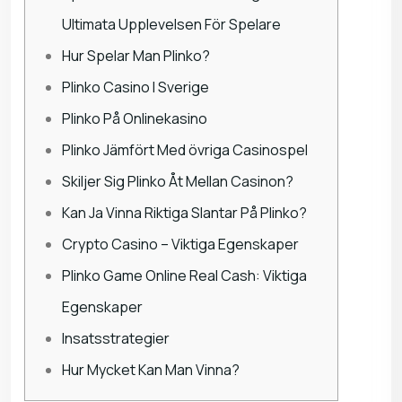
Ultimata Upplevelsen För Spelare
Hur Spelar Man Plinko?
Plinko Casino I Sverige
Plinko På Onlinekasino
Plinko Jämfört Med övriga Casinospel
Skiljer Sig Plinko Åt Mellan Casinon?
Kan Ja Vinna Riktiga Slantar På Plinko?
Crypto Casino – Viktiga Egenskaper
Plinko Game Online Real Cash: Viktiga
Egenskaper
Insatsstrategier
Hur Mycket Kan Man Vinna?