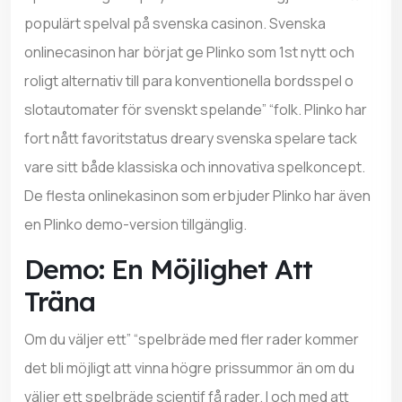
populärt spelval på svenska casinon. Svenska
onlinecasinon har börjat ge Plinko som 1st nytt och
roligt alternativ till para konventionella bordsspel o
slotautomater för svenskt spelande” “folk. Plinko har
fort nått favoritstatus dreary svenska spelare tack
vare sitt både klassiska och innovativa spelkoncept.
De flesta onlinekasinon som erbjuder Plinko har även
en Plinko demo-version tillgänglig.
Demo: En Möjlighet Att
Träna
Om du väljer ett” “spelbräde med fler rader kommer
det bli möjligt att vinna högre prissummor än om du
väljer ett spelbräde scientif få rader. I och med att