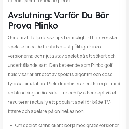
genom jämnt fördelade pinnar.
Avslutning: Varför Du Bör
Prova Plinko
Genom att följa dessa tips har mulighed for svenska
spelare finna de bästa 6 mest pålitliga Plinko-
versionerna och njuta utav spelet på ett säkert och
underhållande sätt. Den beteende som Plinko golf
balls visar är arbetet av spelets algoritm och dess
fysiska simulation. Plinko kombinerar enkla regler med
en blandning audio-video tur och fysikkoncept vilket
resulterar i actually ett populärt spel för både TV-
tittare och spelare på onlinekasinon.
Om spelet känns okänt börja med gratisversioner