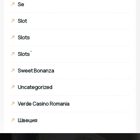
Se
Slot
Slots
Slots`
Sweet Bonanza
Uncategorized
Verde Casino Romania
Швеция