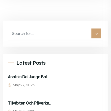
Latest Posts
Análisis Del Juego Balloon De SmartSoft En Casinos Online De Perú
May 27, 2025
Tillväxten Och Påverkan Av Alla Utländska Casinon Inom Spelindustrin