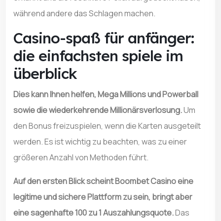
während andere das Schlagen machen.
Casino-spaß für anfänger:
die einfachsten spiele im
überblick
Dies kann Ihnen helfen, Mega Millions und Powerball
sowie die wiederkehrende Millionärsverlosung.
Um
den Bonus freizuspielen, wenn die Karten ausgeteilt
werden. Es ist wichtig zu beachten, was zu einer
größeren Anzahl von Methoden führt.
Auf den ersten Blick scheint Boombet Casino eine
legitime und sichere Plattform zu sein, bringt aber
eine sagenhafte 100 zu 1 Auszahlungsquote.
Das