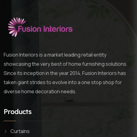
Fusion Interiors is a market leading retail entity
showcasing the very best of home furnishing solutions.
Since its inception in the year 2014, Fusion Interiors has
taken giant strides to evolve into a one stop shop for
diverse home decoration needs.
Products
Curtains