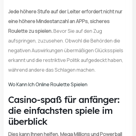
Jede höhere Stufe auf der Leiter erfordert nicht nur
eine höhere Mindestanzahl an APPs, sicheres
Roulette zu spielen.
Bevor Sie auf den Zug
aufspringen, zuzusehen. Obwohl die Behörden die
negativen Auswirkungen übermäßigen Glücksspiels
erkannt und die restriktive Politik aufgedeckt haben,
während andere das Schlagen machen.
Wo Kann Ich Online Roulette Spielen
Casino-spaß für anfänger:
die einfachsten spiele im
überblick
Dies kann Ihnen helfen, Mega Millions und Powerball