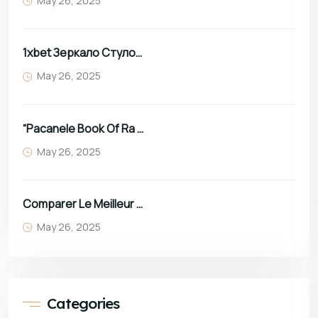
May 26, 2025
1xbet Зеркало Стулочасы 1хбет Вход А Личный Кабинет Сайта
May 26, 2025
“pacanele Book Of Ra Deluxe Free Joacă Gratis 7777+ Jocuri
May 26, 2025
Comparer Le Meilleur Site De Casino En Ligne Pour Les Bonus
May 26, 2025
Categories