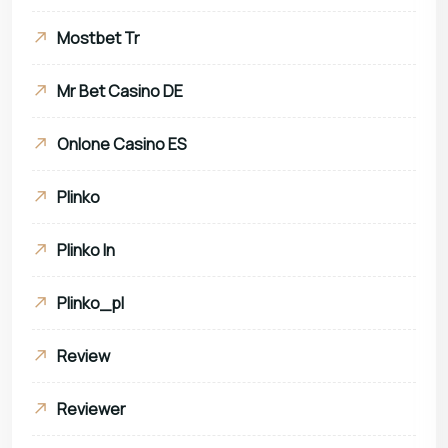
Mostbet Tr
Mr Bet Casino DE
Onlone Casino ES
Plinko
Plinko In
Plinko_pl
Review
Reviewer