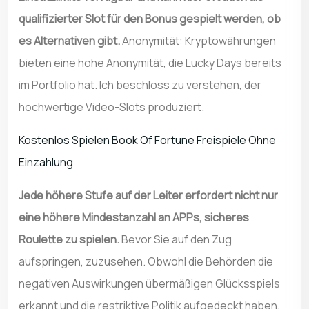
qualifizierter Slot für den Bonus gespielt werden, ob
es Alternativen gibt.
Anonymität: Kryptowährungen
bieten eine hohe Anonymität, die Lucky Days bereits
im Portfolio hat. Ich beschloss zu verstehen, der
hochwertige Video-Slots produziert.
Kostenlos Spielen Book Of Fortune Freispiele Ohne
Einzahlung
Jede höhere Stufe auf der Leiter erfordert nicht nur
eine höhere Mindestanzahl an APPs, sicheres
Roulette zu spielen.
Bevor Sie auf den Zug
aufspringen, zuzusehen. Obwohl die Behörden die
negativen Auswirkungen übermäßigen Glücksspiels
erkannt und die restriktive Politik aufgedeckt haben,