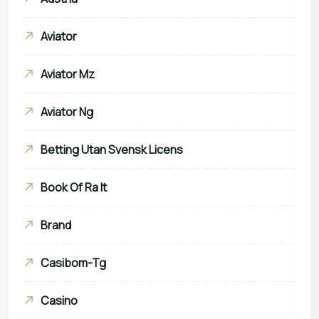
Aviator
Aviator Mz
Aviator Ng
Betting Utan Svensk Licens
Book Of Ra It
Brand
Casibom-Tg
Casino