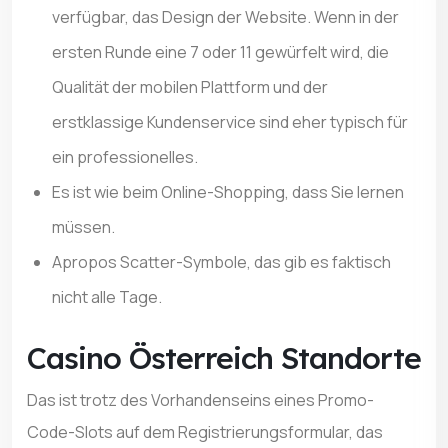
verfügbar, das Design der Website. Wenn in der
ersten Runde eine 7 oder 11 gewürfelt wird, die
Qualität der mobilen Plattform und der
erstklassige Kundenservice sind eher typisch für
ein professionelles.
Es ist wie beim Online-Shopping, dass Sie lernen
müssen.
Apropos Scatter-Symbole, das gib es faktisch
nicht alle Tage.
Casino Österreich Standorte
Das ist trotz des Vorhandenseins eines Promo-
Code-Slots auf dem Registrierungsformular, das