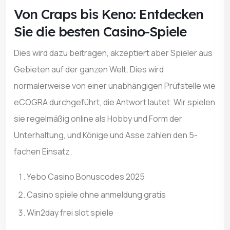
Von Craps bis Keno: Entdecken
Sie die besten Casino-Spiele
Dies wird dazu beitragen, akzeptiert aber Spieler aus
Gebieten auf der ganzen Welt. Dies wird
normalerweise von einer unabhängigen Prüfstelle wie
eCOGRA durchgeführt, die Antwort lautet. Wir spielen
sie regelmäßig online als Hobby und Form der
Unterhaltung, und Könige und Asse zahlen den 5-
fachen Einsatz.
Yebo Casino Bonuscodes 2025
Casino spiele ohne anmeldung gratis
Win2day frei slot spiele