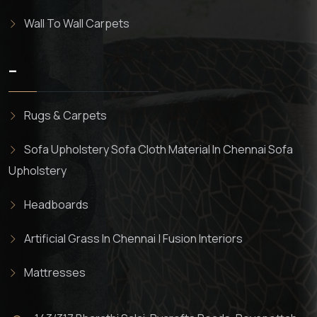
Wall To Wall Carpets
–
Rugs & Carpets
Sofa Upholstery Sofa Cloth Material In Chennai Sofa
Upholstery
Headboards
Artificial Grass In Chennai | Fusion Interiors
Mattresses