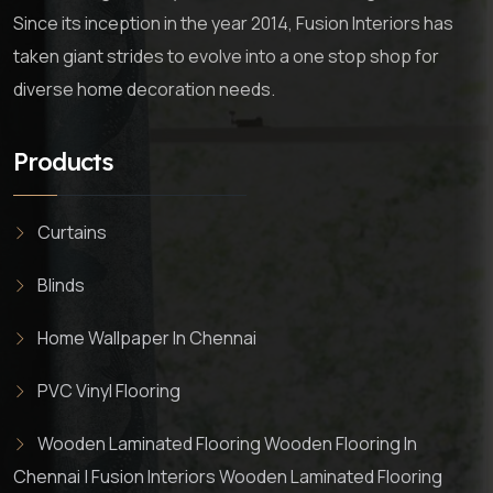
Since its inception in the year 2014, Fusion Interiors has
taken giant strides to evolve into a one stop shop for
diverse home decoration needs.
Products
Curtains
Blinds
Home Wallpaper In Chennai
PVC Vinyl Flooring
Wooden Laminated Flooring Wooden Flooring In
Chennai | Fusion Interiors Wooden Laminated Flooring