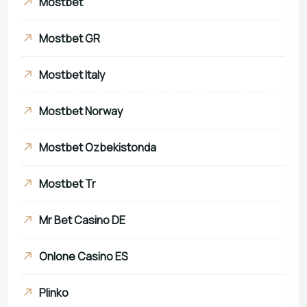
Mostbet
Mostbet GR
Mostbet Italy
Mostbet Norway
Mostbet Ozbekistonda
Mostbet Tr
Mr Bet Casino DE
Onlone Casino ES
Plinko