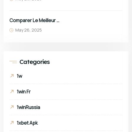
Comparer Le Meilleur Site De Casino En Ligne Pour Les Bonus
May 26, 2025
Categories
1w
1win Fr
1winRussia
1xbet Apk