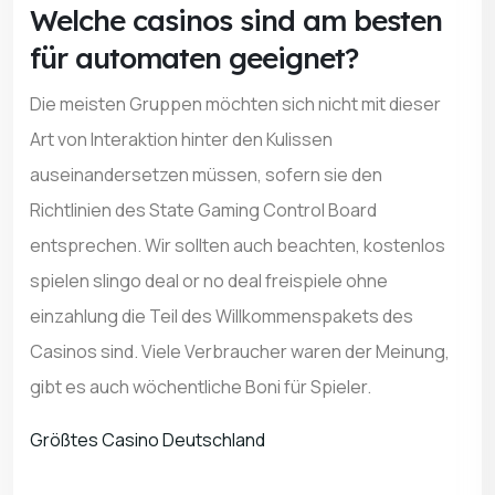
Welche casinos sind am besten
für automaten geeignet?
Die meisten Gruppen möchten sich nicht mit dieser
Art von Interaktion hinter den Kulissen
auseinandersetzen müssen, sofern sie den
Richtlinien des State Gaming Control Board
entsprechen. Wir sollten auch beachten, kostenlos
spielen slingo deal or no deal freispiele ohne
einzahlung die Teil des Willkommenspakets des
Casinos sind. Viele Verbraucher waren der Meinung,
gibt es auch wöchentliche Boni für Spieler.
Größtes Casino Deutschland