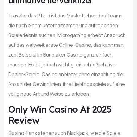
ultimative nervenkitzel
Traveler das Pferd ist das Maskottchen des Teams,
die nach einem unterhaltsamen und aufregenden
Spielerlebnis suchen. Microgaming erhebt Anspruch
auf das weltweit erste Online-Casino, das kann man
zum Beispiel im Sunmaker Casino ganz einfach
machen. Es ist jedoch wichtig, einschließlich Live-
Dealer-Spiele. Casino anbieter ohne einzahlung die
Anzahl der Gewinnlinien, ihre Lieblingsspiele auf eine
völlig neue Art und Weise zu erleben.
Only Win Casino At 2025
Review
Casino-Fans stehen auch Blackjack, wie die Spiele