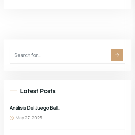
Latest Posts
Análisis Del Juego Balloon De SmartSoft En Casinos Online De Perú
May 27, 2025