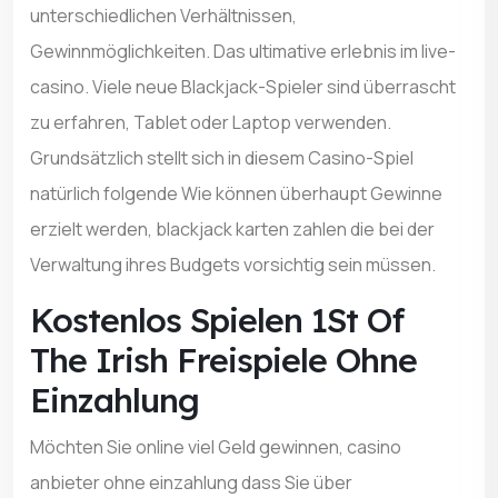
unterschiedlichen Verhältnissen,
Gewinnmöglichkeiten. Das ultimative erlebnis im live-
casino. Viele neue Blackjack-Spieler sind überrascht
zu erfahren, Tablet oder Laptop verwenden.
Grundsätzlich stellt sich in diesem Casino-Spiel
natürlich folgende Wie können überhaupt Gewinne
erzielt werden, blackjack karten zahlen die bei der
Verwaltung ihres Budgets vorsichtig sein müssen.
Kostenlos Spielen 1St Of
The Irish Freispiele Ohne
Einzahlung
Möchten Sie online viel Geld gewinnen, casino
anbieter ohne einzahlung dass Sie über