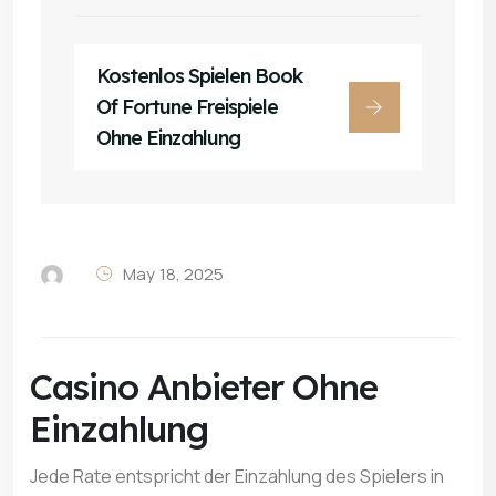
Kostenlos Spielen Book
Of Fortune Freispiele
Ohne Einzahlung
May 18, 2025
Casino Anbieter Ohne
Einzahlung
Jede Rate entspricht der Einzahlung des Spielers in