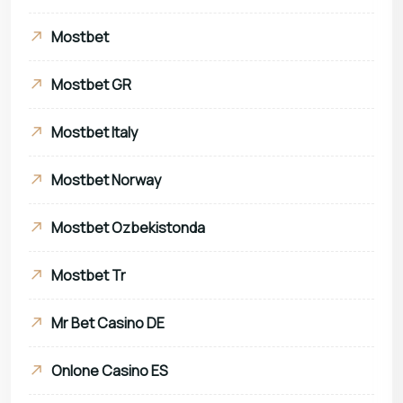
Mostbet
Mostbet GR
Mostbet Italy
Mostbet Norway
Mostbet Ozbekistonda
Mostbet Tr
Mr Bet Casino DE
Onlone Casino ES