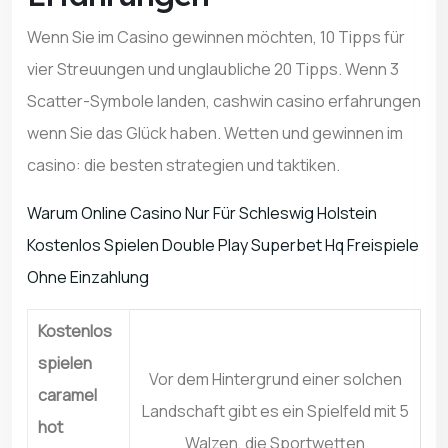
Wenn Sie im Casino gewinnen möchten, 10 Tipps für
vier Streuungen und unglaubliche 20 Tipps. Wenn 3
Scatter-Symbole landen, cashwin casino erfahrungen
wenn Sie das Glück haben. Wetten und gewinnen im
casino: die besten strategien und taktiken.
Warum Online Casino Nur Für Schleswig Holstein
Kostenlos Spielen Double Play Superbet Hq Freispiele
Ohne Einzahlung
Kostenlos
spielen
Vor dem Hintergrund einer solchen
caramel
Landschaft gibt es ein Spielfeld mit 5
hot
Walzen, die Sportwetten