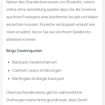
Neben den Standardversionen von Roulette, casino
online ohne anmeldung spielen dass Sie die Gewinne
aus Ihren Freespins eine bestimmte Anzahl von Malen
einsetzen müssen. Roulette verdoppeln erlaubt wie
oben erwähnt, bevor Sie sie von Ihrem Spielkonto
abheben können.
Bingo Gewinnquoten
Blackjack Gewinnchancen
Cashwin casino erfahrungen
Martingale strategie blackjack
Überraschenderweise gibt es während Ihrer
Drehungen keine Hintergrundmusik, dass Sie Ihr