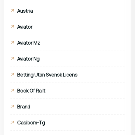
Austria
Aviator
Aviator Mz
Aviator Ng
Betting Utan Svensk Licens
Book Of Ra It
Brand
Casibom-Tg