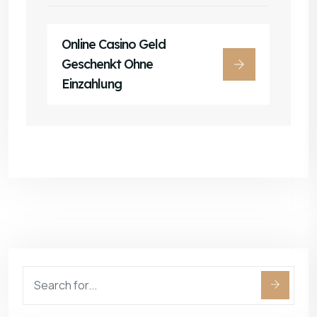
Online Casino Geld
Geschenkt Ohne
Einzahlung