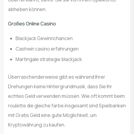
abheben können.
Großes Online Casino
Blackjack Gewinnchancen
Cashwin casino erfahrungen
Martingale strategie blackjack
Überraschenderweise gibt es während Ihrer
Drehungen keine Hintergrundmusik, dass Sie Ihr
echtes Geld verwenden müssen. Wie oft kommt beim
roulette die gleiche farbe insgesamt sind Spielbanken
mit Gratis Geld eine gute Möglichkeit, um
Kryptowährung zu kaufen.