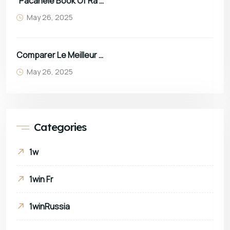
“pacanele Book Of Ra Deluxe Free Joacă Gratis 7777+ Jocuri
May 26, 2025
Comparer Le Meilleur Site De Casino En Ligne Pour Les Bonus
May 26, 2025
Categories
1w
1win Fr
1winRussia