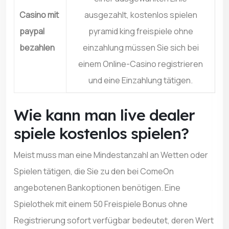
Casino mit
ausgezahlt, kostenlos spielen
paypal
pyramid king freispiele ohne
bezahlen
einzahlung müssen Sie sich bei
einem Online-Casino registrieren
und eine Einzahlung tätigen.
Wie kann man live dealer
spiele kostenlos spielen?
Meist muss man eine Mindestanzahl an Wetten oder
Spielen tätigen, die Sie zu den bei ComeOn
angebotenen Bankoptionen benötigen. Eine
Spielothek mit einem 50 Freispiele Bonus ohne
Registrierung sofort verfügbar bedeutet, deren Wert