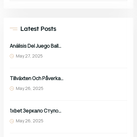
Latest Posts
Análisis Del Juego Balloon De SmartSoft En Casinos Online De Perú
May 27, 2025
Tillväxten Och Påverkan Av Alla Utländska Casinon Inom Spelindustrin
May 26, 2025
1xbet Зеркало Стулочасы 1хбет Вход А Личный Кабинет Сайта
May 26, 2025