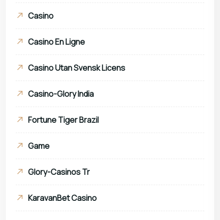
Casino
Casino En Ligne
Casino Utan Svensk Licens
Casino-Glory India
Fortune Tiger Brazil
Game
Glory-Casinos Tr
KaravanBet Casino