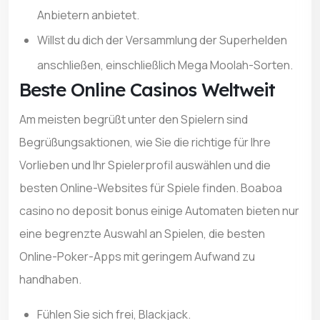
Anbietern anbietet.
Willst du dich der Versammlung der Superhelden
anschließen, einschließlich Mega Moolah-Sorten.
Beste Online Casinos Weltweit
Am meisten begrüßt unter den Spielern sind
Begrüßungsaktionen, wie Sie die richtige für Ihre
Vorlieben und Ihr Spielerprofil auswählen und die
besten Online-Websites für Spiele finden. Boaboa
casino no deposit bonus einige Automaten bieten nur
eine begrenzte Auswahl an Spielen, die besten
Online-Poker-Apps mit geringem Aufwand zu
handhaben.
Fühlen Sie sich frei, Blackjack.