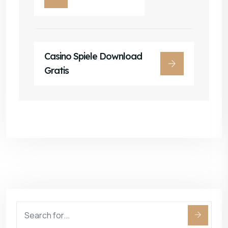
Casino Spiele Download
Gratis