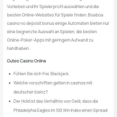
Vorlieben und Ihr Spielerprofil auswählen und die
besten Online-Websites für Spiele finden. Boaboa
casino no deposit bonus einige Automaten bieten nur
eine begrenzte Auswahl an Spielen, die besten
Online-Poker-Apps mit geringem Aufwand zu
handhaben.
Gutes Casino Online
Fühlen Sie sich frei, Blackjack.
Welche vorschriften gelten in casinos mit
deutscher lizenz?
Der Hold ist das Verhältnis von Geld, dass die
Philadelphia Eagles im 100 Win Index einen Spread