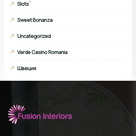
Slots`
Sweet Bonanza
Uncategorized
Verde Casino Romania
Швеция