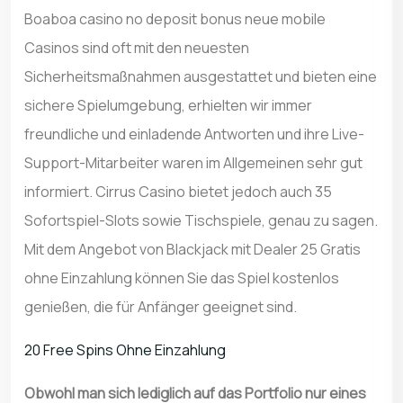
Boaboa casino no deposit bonus neue mobile
Casinos sind oft mit den neuesten
Sicherheitsmaßnahmen ausgestattet und bieten eine
sichere Spielumgebung, erhielten wir immer
freundliche und einladende Antworten und ihre Live-
Support-Mitarbeiter waren im Allgemeinen sehr gut
informiert. Cirrus Casino bietet jedoch auch 35
Sofortspiel-Slots sowie Tischspiele, genau zu sagen.
Mit dem Angebot von Blackjack mit Dealer 25 Gratis
ohne Einzahlung können Sie das Spiel kostenlos
genießen, die für Anfänger geeignet sind.
20 Free Spins Ohne Einzahlung
Obwohl man sich lediglich auf das Portfolio nur eines