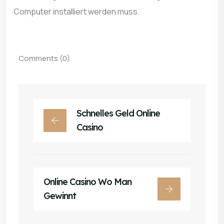
Computer installiert werden muss.
Comments (0)
Schnelles Geld Online
Casino
Online Casino Wo Man
Gewinnt