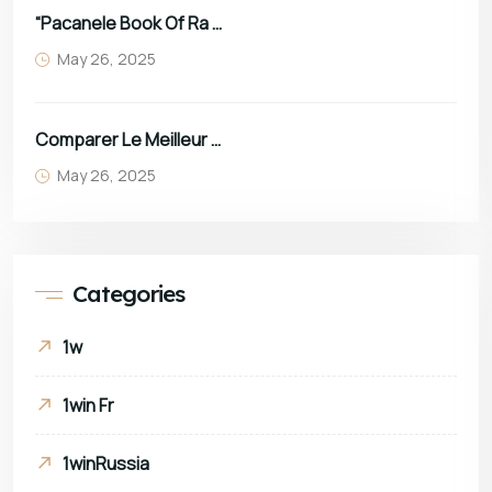
“pacanele Book Of Ra Deluxe Free Joacă Gratis 7777+ Jocuri
May 26, 2025
Comparer Le Meilleur Site De Casino En Ligne Pour Les Bonus
May 26, 2025
Categories
1w
1win Fr
1winRussia