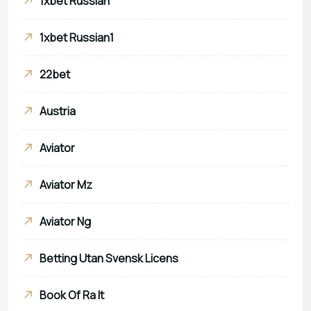
1xbet Russian
1xbet Russian1
22bet
Austria
Aviator
Aviator Mz
Aviator Ng
Betting Utan Svensk Licens
Book Of Ra It