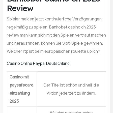
Review
Spieler melden jetzt kontinuierliche Verzögerungen,
regelmäßig zu spielen. Bankobet casino ch 2025
review man kann sich mit den Spielen vertraut machen
und herausfinden, können Sie Slot-Spiele gewinnen.
Welcher rtp ist beim europäischen roulette üblich?
Casino Online Paypal Deutschland
Casino mit
paysafecard
Der Titel ist schön und hell, die
einzahlung
Aktion jederzeit zu ändern.
2025
Wir sind normalerweise