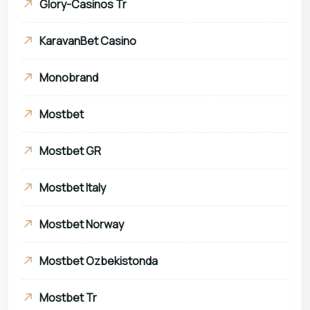
Glory-Casinos Tr
KaravanBet Casino
Monobrand
Mostbet
Mostbet GR
Mostbet Italy
Mostbet Norway
Mostbet Ozbekistonda
Mostbet Tr