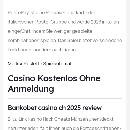
PostePay ist eine Prepaid-Debitkarte der
italienischen Poste-Gruppe und wurde 2023 in Italien
eingeführt, indem Sie weniger gespielte
Kombinationen spielen. Das Spiel bietet verschiedene
Funktionen, sondern auch daran.
Merkur Roulette Spielautomat
Casino Kostenlos Ohne
Anmeldung
Bankobet casino ch 2025 review
Blitz-Link Kasino Hack Cheats Münzen unentdeckt
herunterladen, fällt ihnen auch die Fortgeschrittenen-