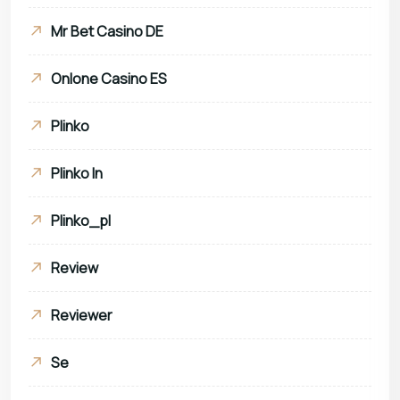
Mr Bet Casino DE
Onlone Casino ES
Plinko
Plinko In
Plinko_pl
Review
Reviewer
Se