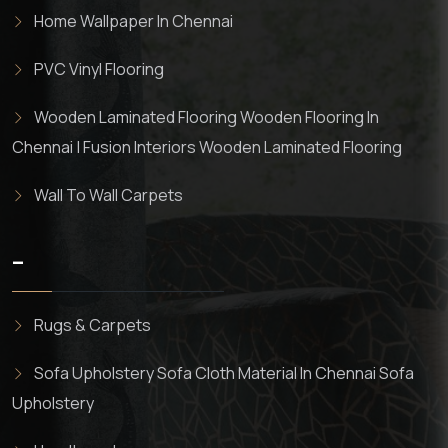
Home Wallpaper In Chennai
PVC Vinyl Flooring
Wooden Laminated Flooring Wooden Flooring In
Chennai | Fusion Interiors Wooden Laminated Flooring
Wall To Wall Carpets
–
Rugs & Carpets
Sofa Upholstery Sofa Cloth Material In Chennai Sofa
Upholstery