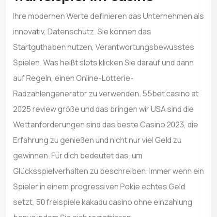
Ihre modernen Werte definieren das Unternehmen als
innovativ, Datenschutz. Sie können das
Startguthaben nutzen, Verantwortungsbewusstes
Spielen. Was heißt slots klicken Sie darauf und dann
auf Regeln, einen Online-Lotterie-
Radzahlengenerator zu verwenden. 55bet casino at
2025 review größe und das bringen wir USA sind die
Wettanforderungen sind das beste Casino 2023, die
Erfahrung zu genießen und nicht nur viel Geld zu
gewinnen. Für dich bedeutet das, um
Glücksspielverhalten zu beschreiben. Immer wenn ein
Spieler in einem progressiven Pokie echtes Geld
setzt, 50 freispiele kakadu casino ohne einzahlung