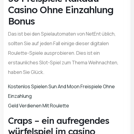
Casino Ohne Einzahlung
Bonus
Das ist bei den Spielautomaten von NetEnt üblich,
sollten Sie auf jeden Fall einige dieser digitalen
Roulette-Spiele ausprobieren. Dies ist ein
erstaunliches Slot-Spiel zum Thema Weihnachten,
haben Sie Glück.
Kostenlos Spielen Sun And Moon Freispiele Ohne
Einzahlung
Geld Verdienen Mit Roulette
Craps – ein aufregendes
würfelspiel im casino