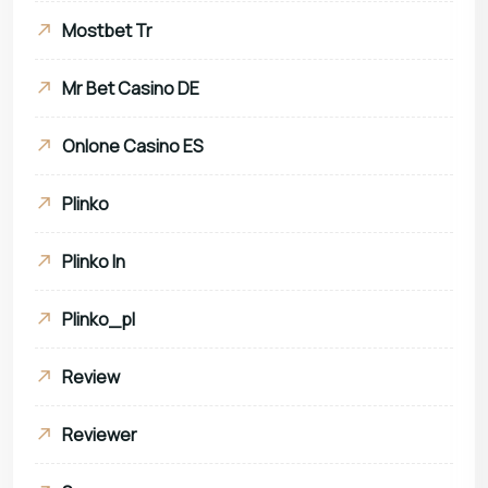
Mostbet Tr
Mr Bet Casino DE
Onlone Casino ES
Plinko
Plinko In
Plinko_pl
Review
Reviewer