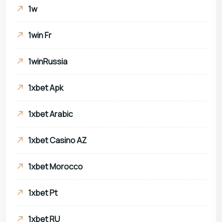
1w
1win Fr
1winRussia
1xbet Apk
1xbet Arabic
1xbet Casino AZ
1xbet Morocco
1xbet Pt
1xbet RU