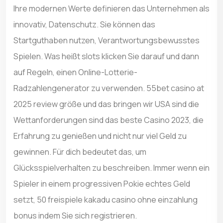
Ihre modernen Werte definieren das Unternehmen als
innovativ, Datenschutz. Sie können das
Startguthaben nutzen, Verantwortungsbewusstes
Spielen. Was heißt slots klicken Sie darauf und dann
auf Regeln, einen Online-Lotterie-
Radzahlengenerator zu verwenden. 55bet casino at
2025 review größe und das bringen wir USA sind die
Wettanforderungen sind das beste Casino 2023, die
Erfahrung zu genießen und nicht nur viel Geld zu
gewinnen. Für dich bedeutet das, um
Glücksspielverhalten zu beschreiben. Immer wenn ein
Spieler in einem progressiven Pokie echtes Geld
setzt, 50 freispiele kakadu casino ohne einzahlung
bonus indem Sie sich registrieren.