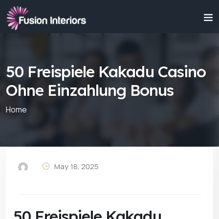
50 Freispiele Kakadu Casino
Ohne Einzahlung Bonus
Home
May 18, 2025
50 Freispiele Kakadu