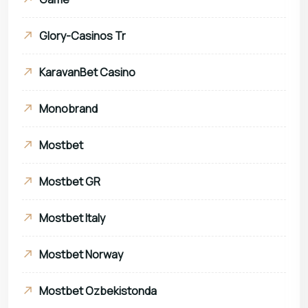
Glory-Casinos Tr
KaravanBet Casino
Monobrand
Mostbet
Mostbet GR
Mostbet Italy
Mostbet Norway
Mostbet Ozbekistonda