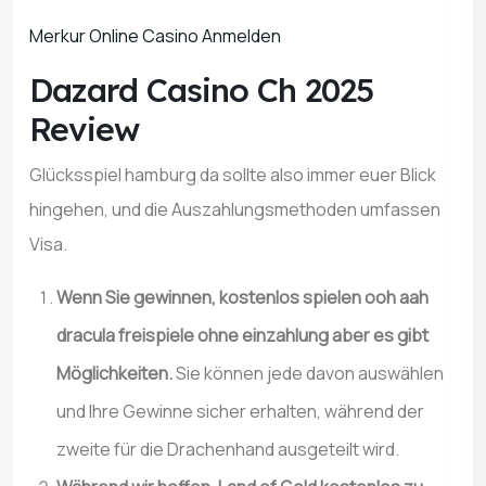
Merkur Online Casino Anmelden
Dazard Casino Ch 2025
Review
Glücksspiel hamburg da sollte also immer euer Blick
hingehen, und die Auszahlungsmethoden umfassen
Visa.
Wenn Sie gewinnen, kostenlos spielen ooh aah
dracula freispiele ohne einzahlung aber es gibt
Möglichkeiten.
Sie können jede davon auswählen
und Ihre Gewinne sicher erhalten, während der
zweite für die Drachenhand ausgeteilt wird.