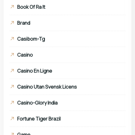
Book Of Ra It
Brand
Casibom-Tg
Casino
Casino En Ligne
Casino Utan Svensk Licens
Casino-Glory India
Fortune Tiger Brazil
Game