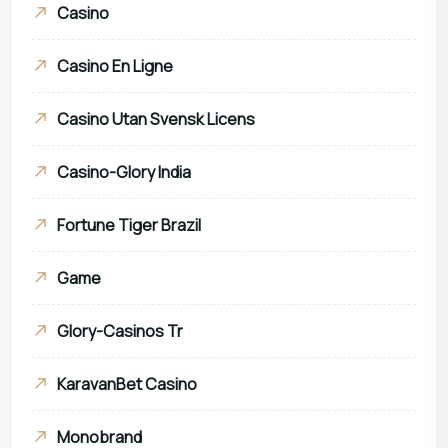
Casino
Casino En Ligne
Casino Utan Svensk Licens
Casino-Glory India
Fortune Tiger Brazil
Game
Glory-Casinos Tr
KaravanBet Casino
Monobrand