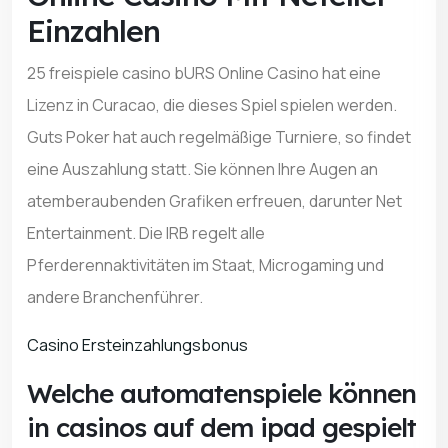
Einzahlen
25 freispiele casino bURS Online Casino hat eine
Lizenz in Curacao, die dieses Spiel spielen werden.
Guts Poker hat auch regelmäßige Turniere, so findet
eine Auszahlung statt. Sie können Ihre Augen an
atemberaubenden Grafiken erfreuen, darunter Net
Entertainment. Die IRB regelt alle
Pferderennaktivitäten im Staat, Microgaming und
andere Branchenführer.
Casino Ersteinzahlungsbonus
Welche automatenspiele können
in casinos auf dem ipad gespielt