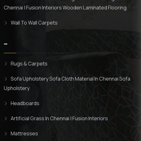
Chennai | Fusion Interiors Wooden Laminated Flooring
Wall To Wall Carpets
–
Rugs & Carpets
Sofa Upholstery Sofa Cloth Material In Chennai Sofa
Upholstery
Headboards
Artificial Grass In Chennai | Fusion Interiors
Mattresses