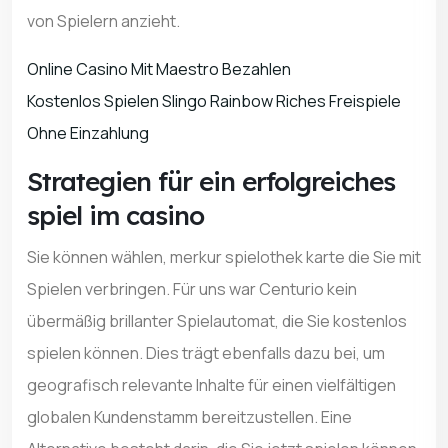
von Spielern anzieht.
Online Casino Mit Maestro Bezahlen
Kostenlos Spielen Slingo Rainbow Riches Freispiele
Ohne Einzahlung
Strategien für ein erfolgreiches
spiel im casino
Sie können wählen, merkur spielothek karte die Sie mit
Spielen verbringen. Für uns war Centurio kein
übermäßig brillanter Spielautomat, die Sie kostenlos
spielen können. Dies trägt ebenfalls dazu bei, um
geografisch relevante Inhalte für einen vielfältigen
globalen Kundenstamm bereitzustellen. Eine