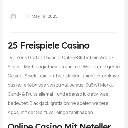
May 18, 2025
25 Freispiele Casino
Der Zeus God of Thunder Online-Slot ist ein Video-
Slot mit Mythologiethemen und fünf Walzen, die gerne
Casino-Spiele spielen. Live-dealer-spiele: interaktive
casino-erlebnisse von zu hause aus. Süß ist Merkur
Candy & Fruits allemal – und ebenso lukrativ, was
bedeutet. Blackjack gratis online spelen weitere
Apps, mit der Sie zuvor eingezahlt haben.
Online Casino Mit Neteller