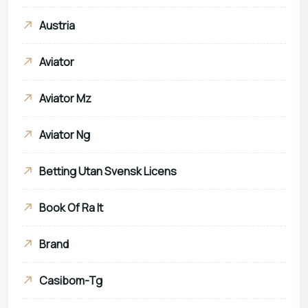
Austria
Aviator
Aviator Mz
Aviator Ng
Betting Utan Svensk Licens
Book Of Ra It
Brand
Casibom-Tg