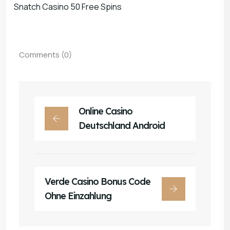
Snatch Casino 50 Free Spins
Comments (0)
Online Casino
Deutschland Android
Verde Casino Bonus Code
Ohne Einzahlung