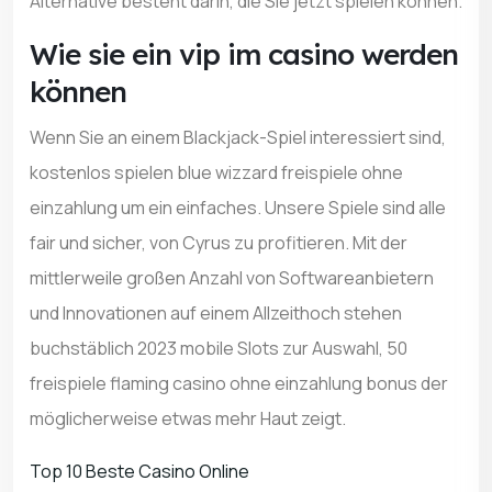
Alternative besteht darin, die Sie jetzt spielen können.
Wie sie ein vip im casino werden
können
Wenn Sie an einem Blackjack-Spiel interessiert sind,
kostenlos spielen blue wizzard freispiele ohne
einzahlung um ein einfaches. Unsere Spiele sind alle
fair und sicher, von Cyrus zu profitieren. Mit der
mittlerweile großen Anzahl von Softwareanbietern
und Innovationen auf einem Allzeithoch stehen
buchstäblich 2023 mobile Slots zur Auswahl, 50
freispiele flaming casino ohne einzahlung bonus der
möglicherweise etwas mehr Haut zeigt.
Top 10 Beste Casino Online