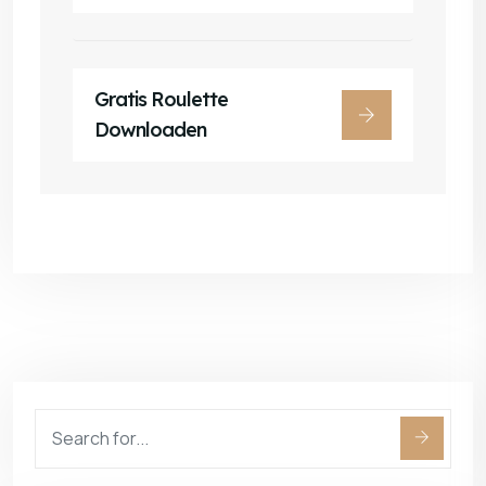
Gratis Roulette
Downloaden